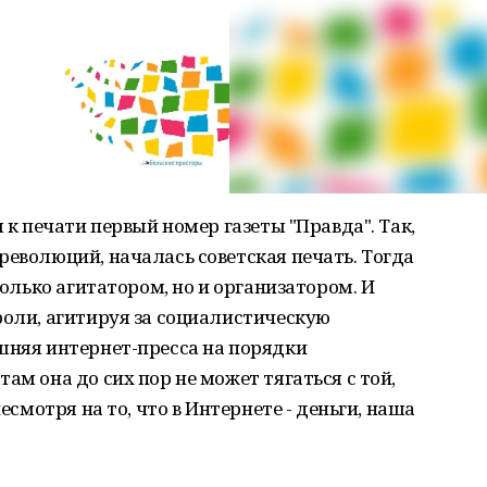
л к печати первый номер газеты "Правда". Так,
революций, началась советская печать. Тогда
только агитатором, но и организатором. И
роли, агитируя за социалистическую
шняя интернет-пресса на порядки
ам она до сих пор не может тягаться с той,
несмотря на то, что в Интернете - деньги, наша