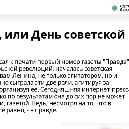
+22 °
Дож
, или День советской
исал к печати первый номер газеты "Правда"
рьской революций, началась советская
ловам Ленина, не только агитатором, но и
но сыграла эти две роли, агитируя за
рганизуя ее. Сегодняшняя интернет-пресс
о по результатам она до сих пор не может
и, газетой. Ведь, несмотря на то, что в
е равно, - в правде.