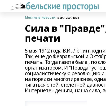
Местные новости
5 МАЯ 2021, 10:04
Сила в "Правде"
печати
5 мая 1912 года В.И. Ленин подп
Так, еще до Февральской и Октяб
печать. Тогда газета была , по с
организатором. И "Правда" успеш
социалистическую революцию и о
на порядки многотиражнее, однак
тягаться с той, столетней давност
Интернете - деньги, наша сила, вс