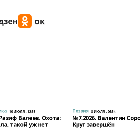
ика
Поэзия
10 ИЮЛЯ , 12:58
8 ИЮЛЯ , 06:54
 Разиф Валеев. Охота:
№7.2026. Валентин Сор
ла, такой уж нет
Круг завершён