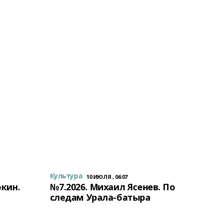
Культура
10 ИЮЛЯ , 06:07
окин.
№7.2026. Михаил Ясенев. По
следам Урала-батыра