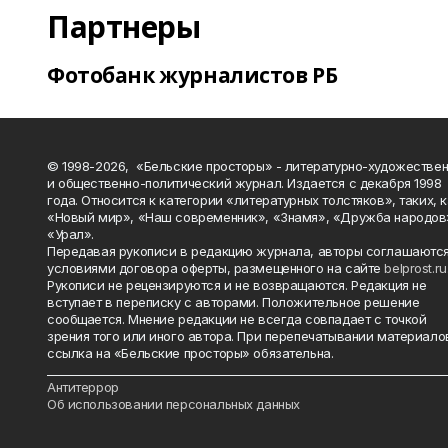
Партнеры
Фотобанк журналистов РБ
© 1998-2026, «Бельские просторы» - литературно-художестве
и общественно-политический журнал. Издается с декабря 1998
года. Относится к категории «литературных толстяков», таких, 
«Новый мир», «Наш современник», «Знамя», «Дружба народов
«Урал».
Передавая рукописи в редакцию журнала, авторы соглашаются
условиями договора оферты, размещенного на сайте
belprost.ru
Рукописи не рецензируются и не возвращаются. Редакция не
вступает в переписку с авторами. Положительное решение
сообщается. Мнение редакции не всегда совпадает с точкой
зрения того или иного автора. При перепечатывании материало
ссылка на «Бельские просторы» обязательна.
_______________________________________________________________________
Антитеррор
Об использовании персональных данных