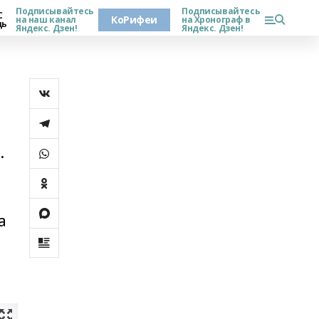
Подписывайтесь
Подписывайтесь
С
КоРифеи
на наш канал
на Хронограф в
дь
Яндекс. Дзен!
Яндекс. Дзен!
.
а