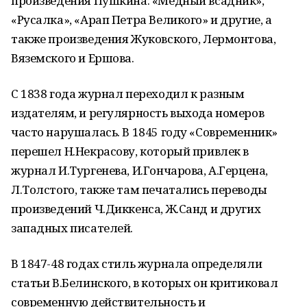
произведения Пушкина: «Медный всадник»,
«Русалка», «Арап Петра Великого» и другие, а
также произведения Жуковского, Лермонтова,
Вяземского и Ершова.
С 1838 года журнал переходил к разным
издателям, и регулярность выхода номеров
часто нарушалась. В 1845 году «Современник»
перешел Н.Некрасову, который привлек в
журнал И.Тургенева, И.Гончарова, А.Герцена,
Л.Толстого, также там печатались переводы
произведений Ч.Диккенса, Ж.Санд и других
западных писателей.
В 1847-48 годах стиль журнала определяли
статьи В.Белинского, в которых он критиковал
современную действительность и