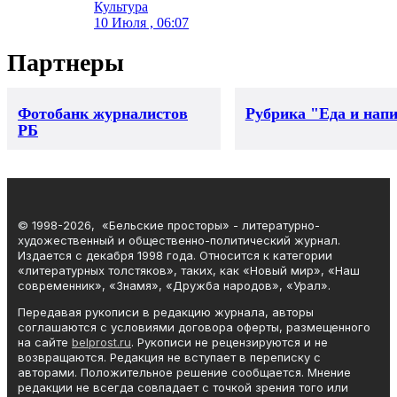
Культура
10 Июля , 06:07
Партнеры
Фотобанк журналистов
Рубрика "Еда и нап
РБ
© 1998-2026, «Бельские просторы» - литературно-
художественный и общественно-политический журнал.
Издается с декабря 1998 года. Относится к категории
«литературных толстяков», таких, как «Новый мир», «Наш
современник», «Знамя», «Дружба народов», «Урал».
Передавая рукописи в редакцию журнала, авторы
соглашаются с условиями договора оферты, размещенного
на сайте
belprost.ru
. Рукописи не рецензируются и не
возвращаются. Редакция не вступает в переписку с
авторами. Положительное решение сообщается. Мнение
редакции не всегда совпадает с точкой зрения того или