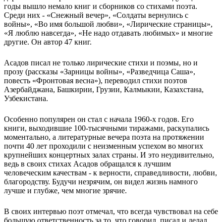
годы вышло немало книг и сборников со стихами поэта.
Среди них - «Снежный вечер», «Солдаты вернулись с
войны», «Во имя большой любви», «Лирические страницы»,
«Я люблю навсегда», «Не надо отдавать любимых» и многие
другие. Он автор 47 книг.
Асадов писал не только лирические стихи и поэмы, но и
прозу (рассказы «Зарницы войны», «Разведчица Саша»,
повесть «Фронтовая весна»), переводил стихи поэтов
Азербайджана, Башкирии, Грузии, Калмыкии, Казахстана,
Узбекистана.
Особенно популярен он стал с начала 1960-х годов. Его
книги, выходившие 100-тысячными тиражами, раскупались
моментально, а литературные вечера поэта на протяжении
почти 40 лет проходили с неизменным успехом во многих
крупнейших концертных залах страны. И это неудивительно,
ведь в своих стихах Асадов обращался к лучшим
человеческим качествам - к верности, справедливости, любви,
благородству. Будучи незрячим, он видел жизнь намного
лучше и глубже, чем многие зрячие.
В своих интервью поэт отмечал, что всегда чувствовал на себе
большую ответственность за то, что говорил, писал и делал.