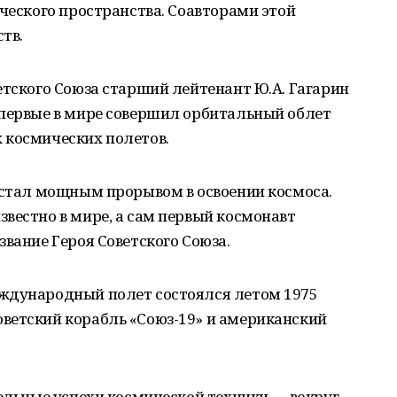
ического пространства. Соавторами этой
тв.
етского Союза старший лейтенант Ю.А. Гагарин
впервые в мире совершил орбитальный облет
 космических полетов.
 стал мощным прорывом в освоении космоса.
вестно в мире, а сам первый космонавт
звание Героя Советского Союза.
ждународный полет состоялся летом 1975
ветский корабль «Союз-19» и американский
тельные успехи космической техники — вокруг