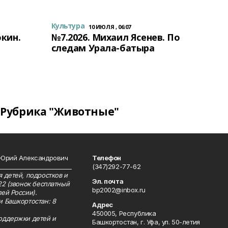
Культура
10 ИЮЛЯ , 06:07
окин.
№7.2026. Михаил Ясенев. По
следам Урала-батыра
Рубрика "Животные"
 Юрий Александрович
Телефон
__________________________
(347)292-77-62
 детей, подростков и
Эл. почта
22 (звонок бесплатный
bp2002@inbox.ru
ей России).
и Башкортостан: 8
Адрес
450005, Республика
оддержки детей и
Башкортостан, г. Уфа, ул. 50-летия