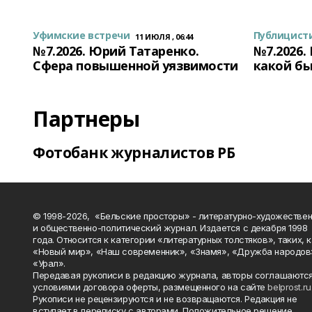
Уфимские встречи
Публицист
11 ИЮЛЯ , 06:44
№7.2026. Юрий Татаренко.
№7.2026.
Сфера повышенной уязвимости
какой бы
Партнеры
Фотобанк журналистов РБ
© 1998-2026, «Бельские просторы» - литературно-художестве
и общественно-политический журнал. Издается с декабря 1998
года. Относится к категории «литературных толстяков», таких, 
«Новый мир», «Наш современник», «Знамя», «Дружба народов
«Урал».
Передавая рукописи в редакцию журнала, авторы соглашаются
условиями договора оферты, размещенного на сайте
belprost.ru
Рукописи не рецензируются и не возвращаются. Редакция не
вступает в переписку с авторами. Положительное решение