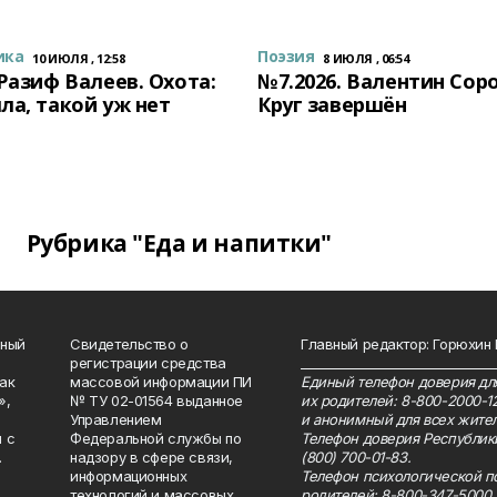
ика
Поэзия
10 ИЮЛЯ , 12:58
8 ИЮЛЯ , 06:54
 Разиф Валеев. Охота:
№7.2026. Валентин Сор
ла, такой уж нет
Круг завершён
Рубрика "Еда и напитки"
нный
Свидетельство о
Главный редактор: Горюхин
регистрации средства
_______________________________
как
массовой информации ПИ
Единый телефон доверия для
»,
№ ТУ 02-01564 выданное
их родителей: 8-800-2000-1
Управлением
и анонимный для всех жител
 с
Федеральной службы по
Телефон доверия Республик
.
надзору в сфере связи,
(800) 700-01-83.
информационных
Телефон психологической п
технологий и массовых
родителей: 8-800-347-5000.