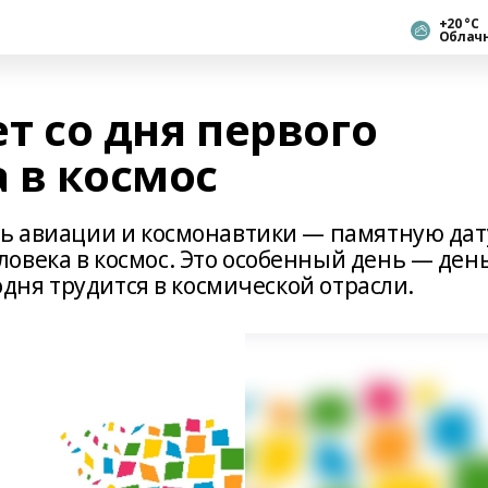
+20 °С
Облач
ет со дня первого
 в космос
нь авиации и космонавтики — памятную дат
овека в космос. Это особенный день — ден
годня трудится в космической отрасли.