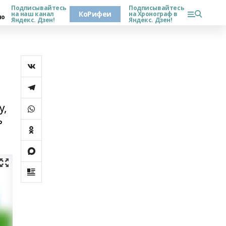
Подписывайтесь
Подписывайтесь
КоРифеи
на наш канал
на Хронограф в
но
Яндекс. Дзен!
Яндекс. Дзен!
у,
ь