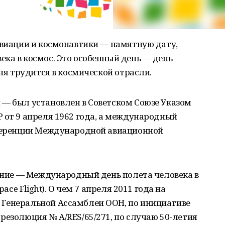
авиации и космонавтики — памятную дату,
ка в космос. Это особенный день — день
дня трудится в космической отрасли.
 — был установлен в Советском Союзе Указом
 от 9 апреля 1962 года, а международный
нференции Международной авиационной
вание — Международный день полета человека в
pace Flight). О чем 7 апреля 2011 года на
 Генеральной Ассамблеи ООН, по инициативе
резолюция № A/RES/65/271, по случаю 50-летия