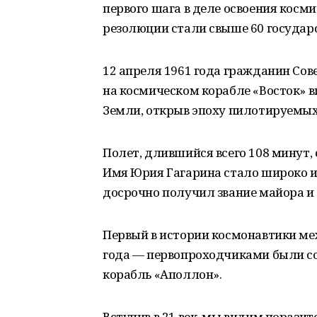
первого шага в деле освоения косм
резолюции стали свыше 60 государс
12 апреля 1961 года гражданин Сов
на космическом корабле «Восток» 
Земли, открыв эпоху пилотируемых
Полет, длившийся всего 108 минут,
Имя Юрия Гагарина стало широко из
досрочно получил звание майора и 
Первый в истории космонавтики ме
года — первопроходчиками были со
корабль «Аполлон».
Вступив в 21 век, мы видим порази