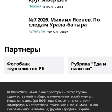
Поэзия
8 ИЮЛЯ , 06:54
№7.2026. Михаил Ясенев. По
следам Урала-батыра
Культура
10 ИЮЛЯ , 06:07
Партнеры
Фотобанк
Рубрика "Еда и
журналистов РБ
напитки"
© 1998-2026, «Бельские просторы» - литературно-
художественный и общественно-политический журнал.
Издается с декабря 1998 года. Относится к категории
«литературных толстяков», таких, как «Новый мир», «Наш
современник», «Знамя», «Дружба народов», «Урал».