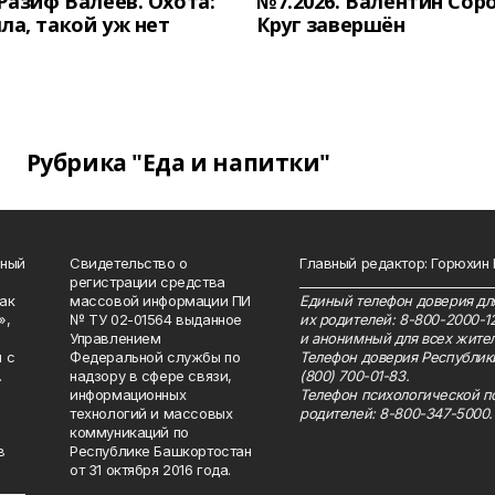
 Разиф Валеев. Охота:
№7.2026. Валентин Сор
ла, такой уж нет
Круг завершён
Рубрика "Еда и напитки"
нный
Свидетельство о
Главный редактор: Горюхин
регистрации средства
_______________________________
как
массовой информации ПИ
Единый телефон доверия для
»,
№ ТУ 02-01564 выданное
их родителей: 8-800-2000-1
Управлением
и анонимный для всех жител
 с
Федеральной службы по
Телефон доверия Республик
.
надзору в сфере связи,
(800) 700-01-83.
информационных
Телефон психологической п
технологий и массовых
родителей: 8-800-347-5000.
коммуникаций по
в
Республике Башкортостан
от 31 октября 2016 года.
_____