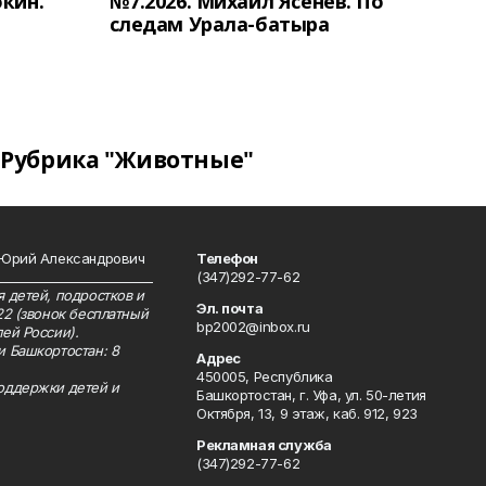
окин.
№7.2026. Михаил Ясенев. По
следам Урала-батыра
Рубрика "Животные"
 Юрий Александрович
Телефон
__________________________
(347)292-77-62
 детей, подростков и
Эл. почта
22 (звонок бесплатный
bp2002@inbox.ru
ей России).
и Башкортостан: 8
Адрес
450005, Республика
оддержки детей и
Башкортостан, г. Уфа, ул. 50-летия
Октября, 13, 9 этаж, каб. 912, 923
Рекламная служба
(347)292-77-62