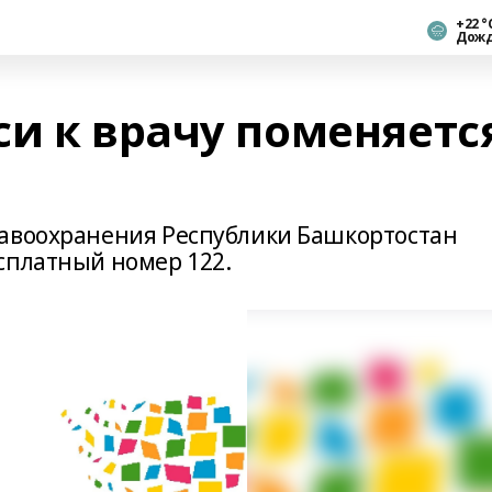
+22 °
Дож
си к врачу поменяетс
равоохранения Республики Башкортостан
сплатный номер 122.