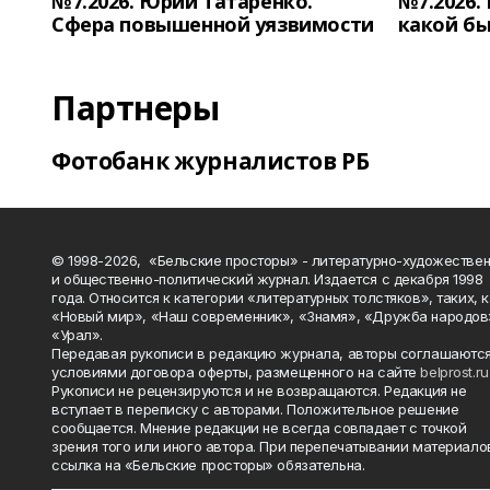
№7.2026. Юрий Татаренко.
№7.2026.
Сфера повышенной уязвимости
какой бы
Партнеры
Фотобанк журналистов РБ
© 1998-2026, «Бельские просторы» - литературно-художестве
и общественно-политический журнал. Издается с декабря 1998
года. Относится к категории «литературных толстяков», таких, 
«Новый мир», «Наш современник», «Знамя», «Дружба народов
«Урал».
Передавая рукописи в редакцию журнала, авторы соглашаются
условиями договора оферты, размещенного на сайте
belprost.ru
Рукописи не рецензируются и не возвращаются. Редакция не
вступает в переписку с авторами. Положительное решение
сообщается. Мнение редакции не всегда совпадает с точкой
зрения того или иного автора. При перепечатывании материало
ссылка на «Бельские просторы» обязательна.
_______________________________________________________________________