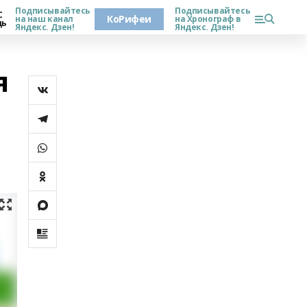
Подписывайтесь
Подписывайтесь
С
КоРифеи
на наш канал
на Хронограф в
дь
Яндекс. Дзен!
Яндекс. Дзен!
я