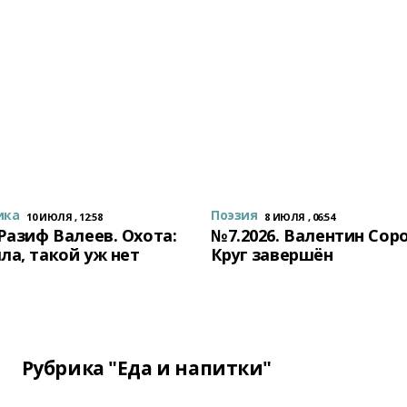
ика
Поэзия
10 ИЮЛЯ , 12:58
8 ИЮЛЯ , 06:54
 Разиф Валеев. Охота:
№7.2026. Валентин Сор
ла, такой уж нет
Круг завершён
Рубрика "Еда и напитки"