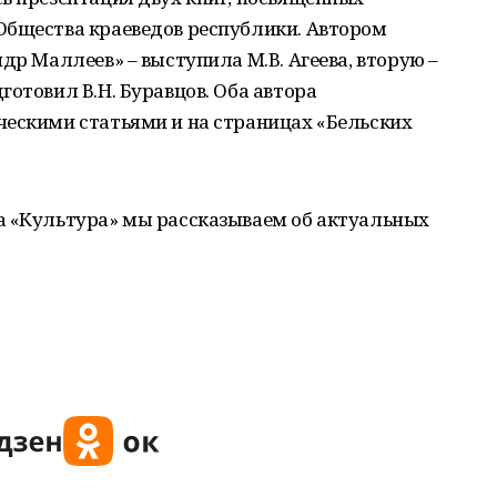
Общества краеведов республики. Автором
др Маллеев» – выступила М.В. Агеева, вторую –
готовил В.Н. Буравцов. Оба автора
ческими статьями и на страницах «Бельских
а «Культура» мы рассказываем об актуальных