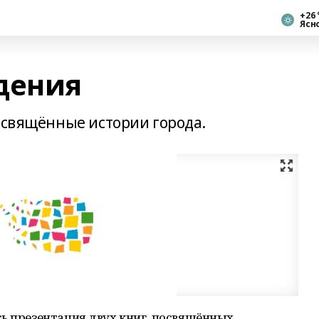
+26 
Ясн
дения
посвящённые истории города.
ь презентация двух книг, посвящённых