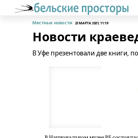
Местные новости
23 МАРТА 2021, 11:19
Новости краеве
В Уфе презентовали две книги, 
В Национальном музее РБ состоялас