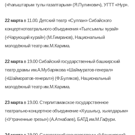
(«Һағыштарым тулы ғазаптарым» (Я.Пулинович)
,
УГТТ «Нур».
22 марта
в 11.00. Детский театр «Сулпан» Сибайского
концертнотеатрального объединения «Тылсымлы ҡурай»
(«Чарующий курай») (М.Гимранов), Национальный
молодёжный театр им.М.Карима.
22 марта
в 19.00 Сибайский государственный башкирский
театр драмы им.А.Мубарякова «Шаймуратов-генерал»
(«Шайморатов-генерал») (Ф.Буляков),
Национальный
молодёжный театр им.М.Карима.
23 марта
в 19.00. Стерлитамакское государственное
театрально-концертное объединение «Хушығыҙ, хыялдарым»
(«Утраченные грезы») (А.Атнабаев)
,
БАТД им.М.Гафури.
24 марта
в 19.00. Салаватский государственный башкирский