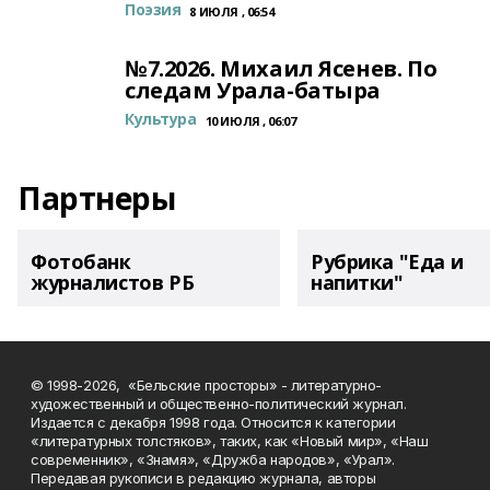
Поэзия
8 ИЮЛЯ , 06:54
№7.2026. Михаил Ясенев. По
следам Урала-батыра
Культура
10 ИЮЛЯ , 06:07
Партнеры
Фотобанк
Рубрика "Еда и
журналистов РБ
напитки"
© 1998-2026, «Бельские просторы» - литературно-
художественный и общественно-политический журнал.
Издается с декабря 1998 года. Относится к категории
«литературных толстяков», таких, как «Новый мир», «Наш
современник», «Знамя», «Дружба народов», «Урал».
Передавая рукописи в редакцию журнала, авторы