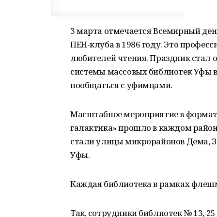
3 марта отмечается Всемирный ден
ПЕН-клуба в 1986 году. Это профес
любителей чтения. Праздник стал
системы массовых библиотек Уфы в
пообщаться с уфимцами.
Масштабное мероприятие в формат
галактика» прошло в каждом район
стали улицы микрорайонов Дема, За
Уфы.
Каждая библиотека в рамках флеш
Так, сотрудники библиотек № 13, 2