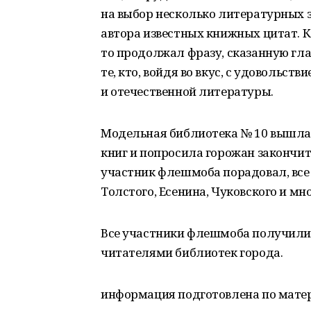
на выбор несколько литературных 
автора известных книжных цитат. К
то продолжал фразу, сказанную гла
те, кто, войдя во вкус, с удовольс
и отечественной литературы.
Модельная библиотека № 10 вышла 
книг и попросила горожан закончит
участник флешмоба порадовал, все
Толстого, Есенина, Чуковского и мн
Все участники флешмоба получили
читателями библиотек города.
информация подготовлена по матер