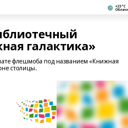
+23 °С
Облач
библиотечный
ная галактика»
мате флешмоба под названием «Книжная
оне столицы.