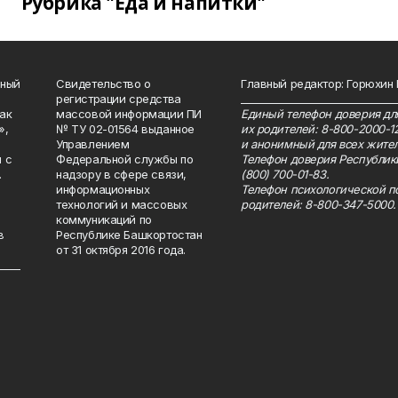
Рубрика "Еда и напитки"
нный
Свидетельство о
Главный редактор: Горюхин
регистрации средства
_______________________________
как
массовой информации ПИ
Единый телефон доверия для
»,
№ ТУ 02-01564 выданное
их родителей: 8-800-2000-1
Управлением
и анонимный для всех жител
 с
Федеральной службы по
Телефон доверия Республик
.
надзору в сфере связи,
(800) 700-01-83.
информационных
Телефон психологической п
технологий и массовых
родителей: 8-800-347-5000.
коммуникаций по
в
Республике Башкортостан
от 31 октября 2016 года.
_____