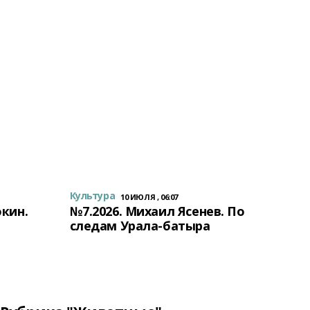
Культура
10 ИЮЛЯ , 06:07
окин.
№7.2026. Михаил Ясенев. По
следам Урала-батыра