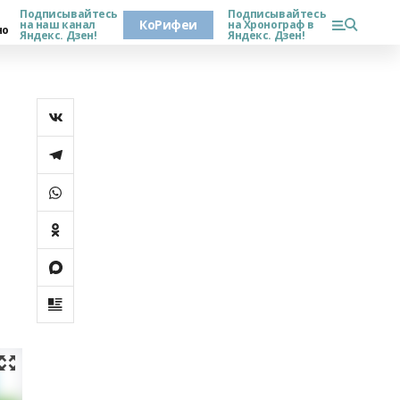
Подписывайтесь
Подписывайтесь
КоРифеи
на наш канал
на Хронограф в
но
Яндекс. Дзен!
Яндекс. Дзен!