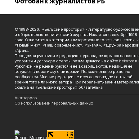
Фотобанк журналистов РБ
© 1998-2026, «Бельские просторы» - литературно-художестве
и общественно-политический журнал. Издается с декабря 1998
года. Относится к категории «литературных толстяков», таких, 
«Новый мир», «Наш современник», «Знамя», «Дружба народов
«Урал».
Передавая рукописи в редакцию журнала, авторы соглашаются
условиями договора оферты, размещенного на сайте
belprost.ru
Рукописи не рецензируются и не возвращаются. Редакция не
вступает в переписку с авторами. Положительное решение
сообщается. Мнение редакции не всегда совпадает с точкой
зрения того или иного автора. При перепечатывании материало
ссылка на «Бельские просторы» обязательна.
_______________________________________________________________________
Антитеррор
Об использовании персональных данных