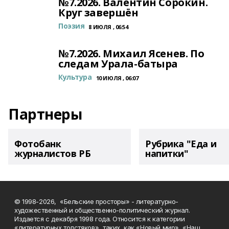
№7.2026. Валентин Сорокин.
Круг завершён
Поэзия
8 ИЮЛЯ , 06:54
№7.2026. Михаил Ясенев. По
следам Урала-батыра
Культура
10 ИЮЛЯ , 06:07
Партнеры
Фотобанк
Рубрика "Еда и
журналистов РБ
напитки"
© 1998-2026, «Бельские просторы» - литературно-
художественный и общественно-политический журнал.
Издается с декабря 1998 года. Относится к категории
«литературных толстяков», таких, как «Новый мир», «Наш