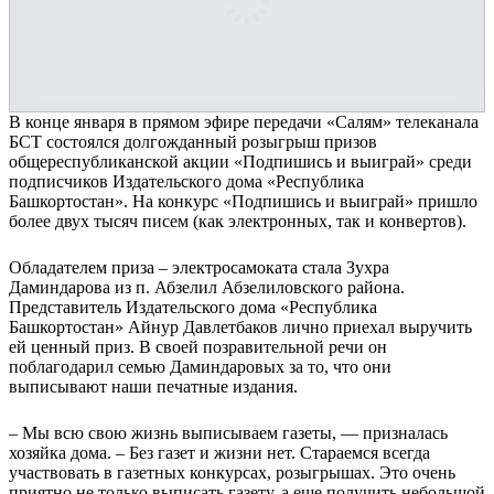
В конце января в прямом эфире передачи «Салям» телеканала
БСТ состоялся долгожданный розыгрыш призов
общереспубликанской акции «Подпишись и выиграй» среди
подписчиков Издательского дома «Республика
Башкортостан». На конкурс «Подпишись и выиграй» пришло
более двух тысяч писем (как электронных, так и конвертов).
Обладателем приза – электросамоката стала Зухра
Даминдарова из п. Абзелил Абзелиловского района.
Представитель Издательского дома «Республика
Башкортостан» Айнур Давлетбаков лично приехал выручить
ей ценный приз. В своей позравительной речи он
поблагодарил семью Даминдаровых за то, что они
выписывают наши печатные издания.
– Мы всю свою жизнь выписываем газеты, — призналась
хозяйка дома. – Без газет и жизни нет. Стараемся всегда
участвовать в газетных конкурсах, розыгрышах. Это очень
приятно не только выписать газету, а еще получить небольшой