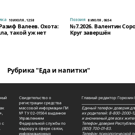
ика
Поэзия
10 ИЮЛЯ , 12:58
8 ИЮЛЯ , 06:54
 Разиф Валеев. Охота:
№7.2026. Валентин Сор
ла, такой уж нет
Круг завершён
Рубрика "Еда и напитки"
нный
Свидетельство о
Главный редактор: Горюхин
регистрации средства
_______________________________
как
массовой информации ПИ
Единый телефон доверия для
»,
№ ТУ 02-01564 выданное
их родителей: 8-800-2000-1
Управлением
и анонимный для всех жител
 с
Федеральной службы по
Телефон доверия Республик
.
надзору в сфере связи,
(800) 700-01-83.
информационных
Телефон психологической п