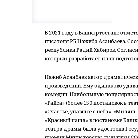
В 2021 году в Башкортостане отметя
писателя РБ Нажиба Асанбаева. Со
республики Радий Хабиров. Согласн
который разработает план подгото
Нажиб Асанбаев автор драматическ
произведений. Ему одинаково удава
комедии. Наибольшую популярность
«Райса» (более 150 постановок в теа
«Счастье, упавшее с неба», «Миляш
«Красный паша» в постановке Башк
театра драмы была удостоена Госу
премии Министерства культуры СС