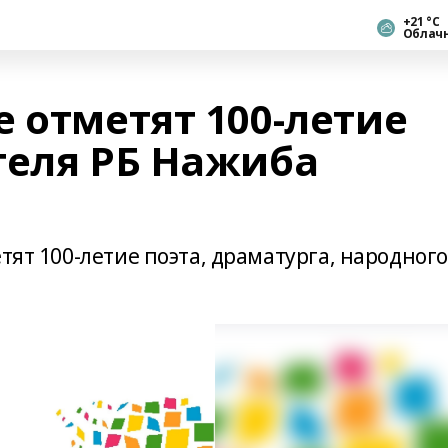
+21 °С
Облач
 отметят 100-летие
теля РБ Нажиба
тят 100-летие поэта, драматурга, народного