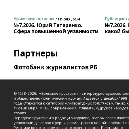
Уфимские встречи
Публицист
11 ИЮЛЯ , 06:44
№7.2026. Юрий Татаренко.
№7.2026.
Сфера повышенной уязвимости
какой бы
Партнеры
Фотобанк журналистов РБ
© 1998-2026, «Бельские просторы» - литературно-художестве
и общественно-политический журнал. Издается с декабря 1998
года. Относится к категории «литературных толстяков», таких, 
«Новый мир», «Наш современник», «Знамя», «Дружба народов
«Урал».
Передавая рукописи в редакцию журнала, авторы соглашаются
условиями договора оферты, размещенного на сайте
belprost.ru
Рукописи не рецензируются и не возвращаются. Редакция не