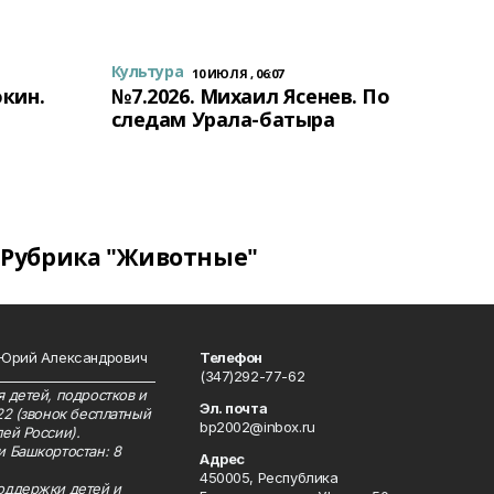
Культура
10 ИЮЛЯ , 06:07
окин.
№7.2026. Михаил Ясенев. По
следам Урала-батыра
Рубрика "Животные"
 Юрий Александрович
Телефон
__________________________
(347)292-77-62
 детей, подростков и
Эл. почта
22 (звонок бесплатный
bp2002@inbox.ru
ей России).
и Башкортостан: 8
Адрес
450005, Республика
оддержки детей и