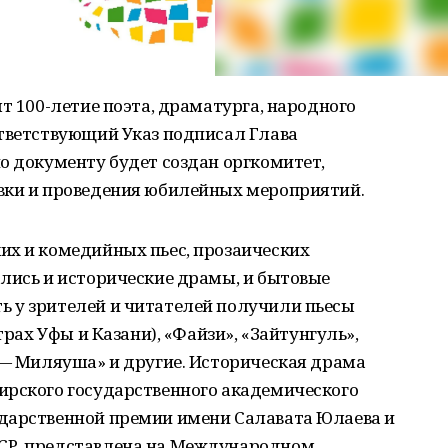
т 100-летие поэта, драматурга, народного
ответствующий Указ подписал Глава
о документу будет создан оргкомитет,
вки и проведения юбилейных мероприятий.
их и комедийных пьес, прозаических
лись и исторические драмы, и бытовые
 у зрителей и читателей получили пьесы
трах Уфы и Казани), «Файзи», «Зайтунгуль»,
 — Миляуша» и другие. Историческая драма
ирского государственного академического
дарственной премии имени Салавата Юлаева и
СР, представлена на Международном