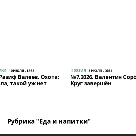
ика
Поэзия
10 ИЮЛЯ , 12:58
8 ИЮЛЯ , 06:54
 Разиф Валеев. Охота:
№7.2026. Валентин Сор
ла, такой уж нет
Круг завершён
Рубрика "Еда и напитки"