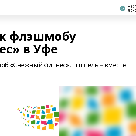
+30 
Ясн
 к флэшмобу
с» в Уфе
б «Снежный фитнес». Его цель – вместе