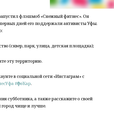
запустил флэшмоб «Снежный фитнес». Он
С первых дней его поддержали активисты Уфы.
о:
во (сквер, парк, улица, детская площадка);
ите эту территорию.
ккаунте в социальной сети «Инстаграм» с
несУфа
#ӨфөҠар
.
ия субботника, а также расскажите о своей
й город чище и лучше.