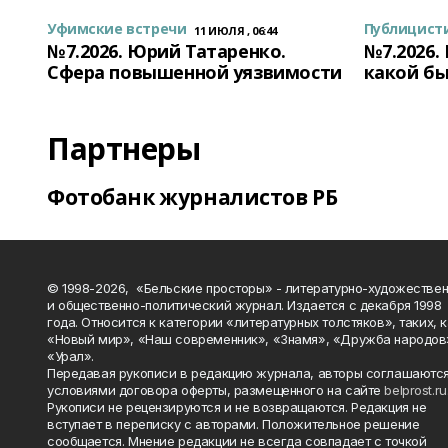
Уфимские встречи
Публицист
11 ИЮЛЯ , 06:44
№7.2026. Юрий Татаренко.
№7.2026.
Сфера повышенной уязвимости
какой бы
Партнеры
Фотобанк журналистов РБ
© 1998-2026, «Бельские просторы» - литературно-художестве
и общественно-политический журнал. Издается с декабря 1998
года. Относится к категории «литературных толстяков», таких, 
«Новый мир», «Наш современник», «Знамя», «Дружба народов
«Урал».
Передавая рукописи в редакцию журнала, авторы соглашаются
условиями договора оферты, размещенного на сайте
belprost.ru
Рукописи не рецензируются и не возвращаются. Редакция не
вступает в переписку с авторами. Положительное решение
сообщается. Мнение редакции не всегда совпадает с точкой