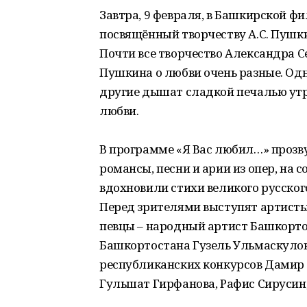
Завтра, 9 февраля, в Башкирской 
посвящённый творчеству А.С. Пушк
Почти все творчество Александра С
Пушкина о любви очень разные. Одн
другие дышат сладкой печалью утр
любви.
В программе «Я Вас любил…» прозв
романсы, песни и арии из опер, на 
вдохновили стихи великого русского
Перед зрителями выступят артисты
певцы – народный артист Башкорто
Башкортостана Гузель Ульмаскулов
республиканских конкурсов Дамир 
Гульшат Гирфанова, Рафис Сирусин;