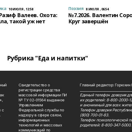
ика
Поэзия
10 ИЮЛЯ , 12:58
8 ИЮЛЯ , 06:54
 Разиф Валеев. Охота:
№7.2026. Валентин Сор
ла, такой уж нет
Круг завершён
Рубрика "Еда и напитки"
нный
Свидетельство о
Главный редактор: Горюхин
регистрации средства
_______________________________
как
массовой информации ПИ
Единый телефон доверия для
»,
№ ТУ 02-01564 выданное
их родителей: 8-800-2000-1
Управлением
и анонимный для всех жител
 с
Федеральной службы по
Телефон доверия Республик
.
надзору в сфере связи,
(800) 700-01-83.
информационных
Телефон психологической п
технологий и массовых
родителей: 8-800-347-5000.
коммуникаций по