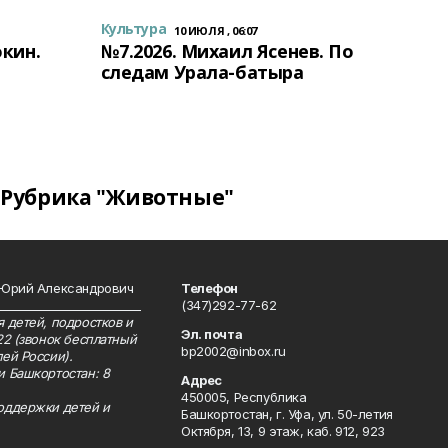
Культура
10 ИЮЛЯ , 06:07
окин.
№7.2026. Михаил Ясенев. По
следам Урала-батыра
Рубрика "Животные"
 Юрий Александрович
Телефон
__________________________
(347)292-77-62
 детей, подростков и
Эл. почта
22 (звонок бесплатный
bp2002@inbox.ru
ей России).
и Башкортостан: 8
Адрес
450005, Республика
оддержки детей и
Башкортостан, г. Уфа, ул. 50-летия
Октября, 13, 9 этаж, каб. 912, 923