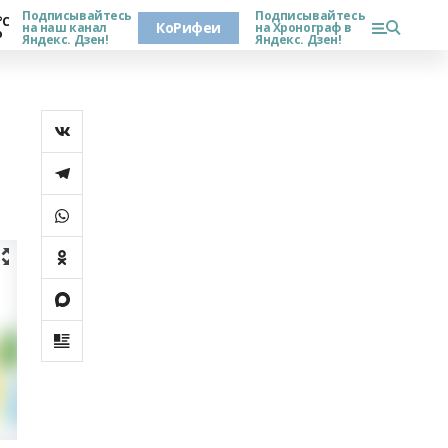
Подписывайтесь
Подписывайтесь
°С
КоРифеи
на наш канал
на Хронограф в
о
Яндекс. Дзен!
Яндекс. Дзен!