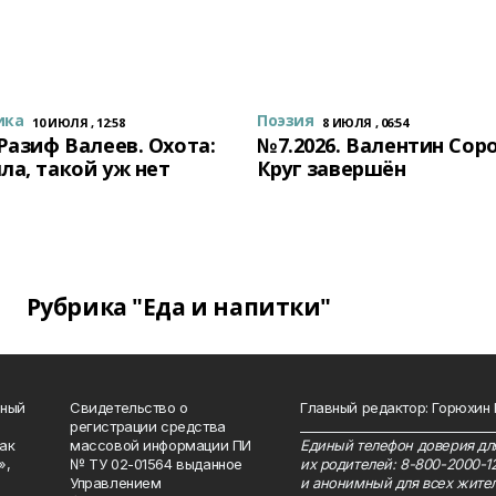
ика
Поэзия
10 ИЮЛЯ , 12:58
8 ИЮЛЯ , 06:54
 Разиф Валеев. Охота:
№7.2026. Валентин Сор
ла, такой уж нет
Круг завершён
Рубрика "Еда и напитки"
нный
Свидетельство о
Главный редактор: Горюхин
регистрации средства
_______________________________
как
массовой информации ПИ
Единый телефон доверия для
»,
№ ТУ 02-01564 выданное
их родителей: 8-800-2000-1
Управлением
и анонимный для всех жител