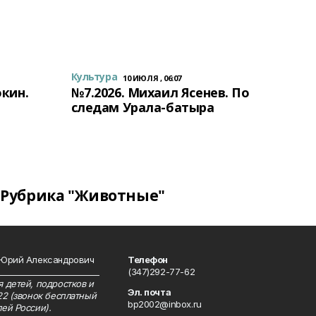
Культура
10 ИЮЛЯ , 06:07
окин.
№7.2026. Михаил Ясенев. По
следам Урала-батыра
Рубрика "Животные"
 Юрий Александрович
Телефон
__________________________
(347)292-77-62
 детей, подростков и
Эл. почта
22 (звонок бесплатный
bp2002@inbox.ru
ей России).