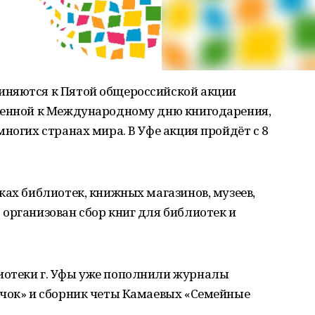
иняются к Пятой общероссийской акции
ченной к Международному дню книгодарения,
ногих странах мира. В Уфе акция пройдёт с 8
ках библиотек, книжных магазинов, музеев,
организован сбор книг для библиотек и
иотеки г. Уфы уже пополнили журналы
ячок» и сборник четы Камаевых «Семейные