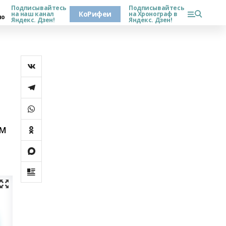
Подписывайтесь
Подписывайтесь
КоРифеи
на наш канал
на Хронограф в
но
Яндекс. Дзен!
Яндекс. Дзен!
ым