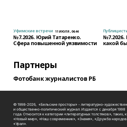
Уфимские встречи
Публицист
11 ИЮЛЯ , 06:44
№7.2026. Юрий Татаренко.
№7.2026.
Сфера повышенной уязвимости
какой бы
Партнеры
Фотобанк журналистов РБ
© 1998-2026, «Бельские просторы» - литературно-художестве
и общественно-политический журнал. Издается с декабря 1998
года. Относится к категории «литературных толстяков», таких, 
«Новый мир», «Наш современник», «Знамя», «Дружба народов
«Урал».