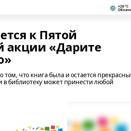
+26 °С
Облач
ется к Пятой
й акции «Дарите
ю»
о том, что книга была и остается прекрасн
ги в библиотеку может принести любой