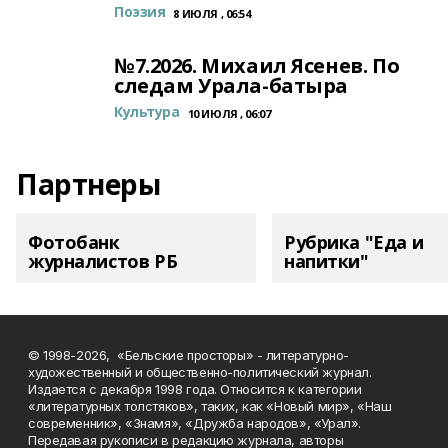
Поэзия
8 ИЮЛЯ , 06:54
№7.2026. Михаил Ясенев. По
следам Урала-батыра
Культура
10 ИЮЛЯ , 06:07
Партнеры
Фотобанк
Рубрика "Еда и
журналистов РБ
напитки"
© 1998-2026, «Бельские просторы» - литературно-
художественный и общественно-политический журнал.
Издается с декабря 1998 года. Относится к категории
«литературных толстяков», таких, как «Новый мир», «Наш
современник», «Знамя», «Дружба народов», «Урал».
Передавая рукописи в редакцию журнала, авторы