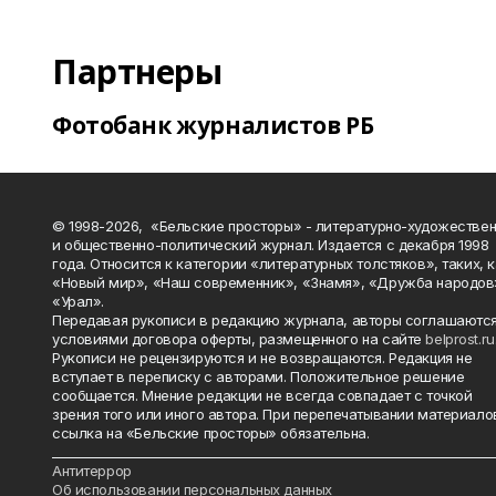
Партнеры
Фотобанк журналистов РБ
© 1998-2026, «Бельские просторы» - литературно-художестве
и общественно-политический журнал. Издается с декабря 1998
года. Относится к категории «литературных толстяков», таких, 
«Новый мир», «Наш современник», «Знамя», «Дружба народов
«Урал».
Передавая рукописи в редакцию журнала, авторы соглашаются
условиями договора оферты, размещенного на сайте
belprost.ru
Рукописи не рецензируются и не возвращаются. Редакция не
вступает в переписку с авторами. Положительное решение
сообщается. Мнение редакции не всегда совпадает с точкой
зрения того или иного автора. При перепечатывании материало
ссылка на «Бельские просторы» обязательна.
_______________________________________________________________________
Антитеррор
Об использовании персональных данных