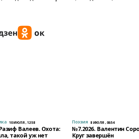
ика
Поэзия
10 ИЮЛЯ , 12:58
8 ИЮЛЯ , 06:54
 Разиф Валеев. Охота:
№7.2026. Валентин Сор
ла, такой уж нет
Круг завершён