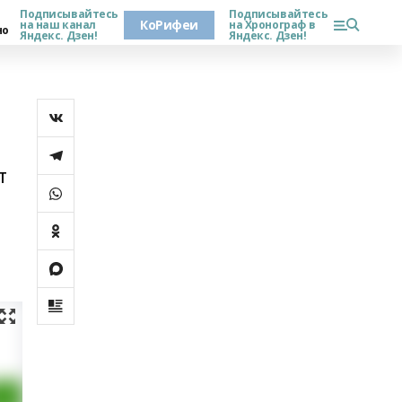
Подписывайтесь
Подписывайтесь
КоРифеи
на наш канал
на Хронограф в
но
Яндекс. Дзен!
Яндекс. Дзен!
т