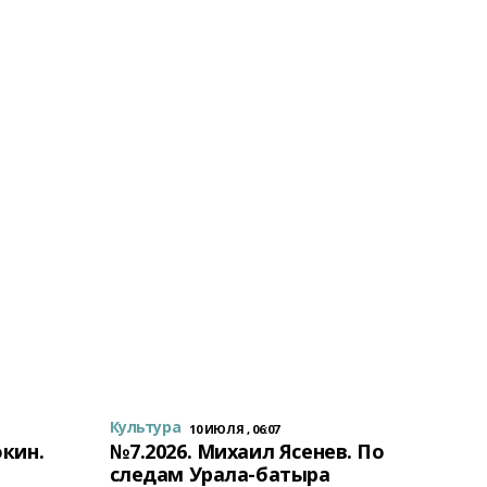
Культура
10 ИЮЛЯ , 06:07
окин.
№7.2026. Михаил Ясенев. По
следам Урала-батыра