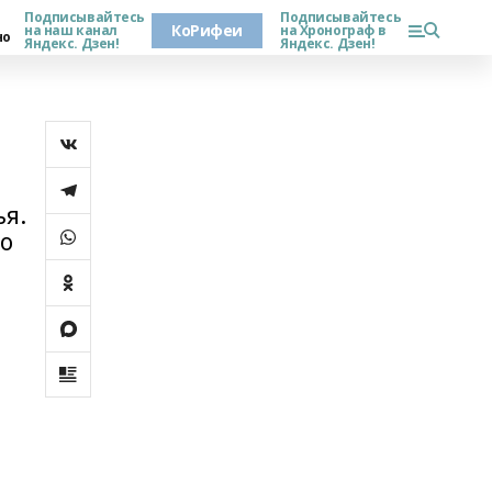
Подписывайтесь
Подписывайтесь
КоРифеи
на наш канал
на Хронограф в
но
Яндекс. Дзен!
Яндекс. Дзен!
ья.
го