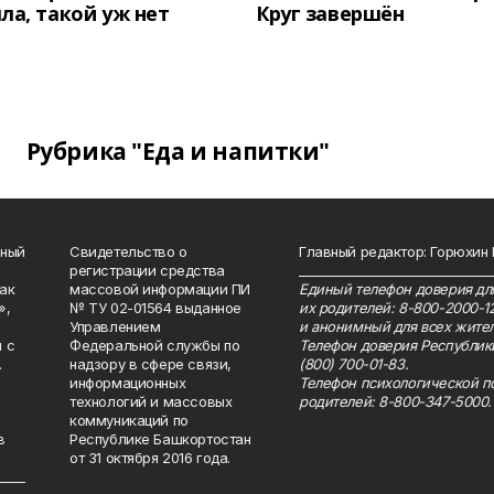
ла, такой уж нет
Круг завершён
Рубрика "Еда и напитки"
нный
Свидетельство о
Главный редактор: Горюхин
регистрации средства
_______________________________
как
массовой информации ПИ
Единый телефон доверия для
»,
№ ТУ 02-01564 выданное
их родителей: 8-800-2000-1
Управлением
и анонимный для всех жител
 с
Федеральной службы по
Телефон доверия Республик
.
надзору в сфере связи,
(800) 700-01-83.
информационных
Телефон психологической п
технологий и массовых
родителей: 8-800-347-5000.
коммуникаций по
в
Республике Башкортостан
от 31 октября 2016 года.
_____