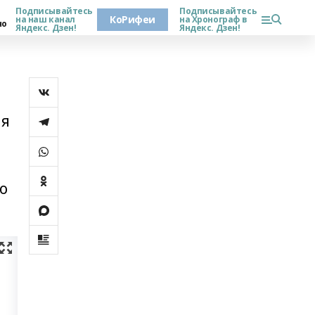
Подписывайтесь
Подписывайтесь
КоРифеи
на наш канал
на Хронограф в
но
Яндекс. Дзен!
Яндекс. Дзен!
ая
о