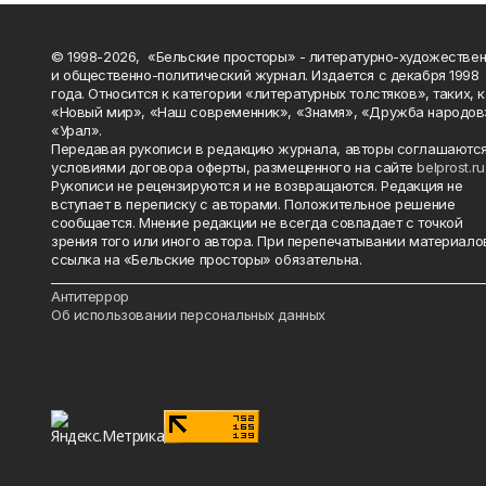
© 1998-2026, «Бельские просторы» - литературно-художестве
и общественно-политический журнал. Издается с декабря 1998
года. Относится к категории «литературных толстяков», таких, 
«Новый мир», «Наш современник», «Знамя», «Дружба народов
«Урал».
Передавая рукописи в редакцию журнала, авторы соглашаются
условиями договора оферты, размещенного на сайте
belprost.ru
Рукописи не рецензируются и не возвращаются. Редакция не
вступает в переписку с авторами. Положительное решение
сообщается. Мнение редакции не всегда совпадает с точкой
зрения того или иного автора. При перепечатывании материало
ссылка на «Бельские просторы» обязательна.
_______________________________________________________________________
Антитеррор
Об использовании персональных данных