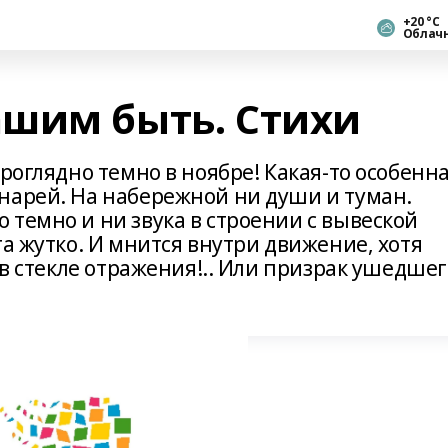
+20 °С
Облач
шим быть. Стихи
проглядно темно в ноябре! Какая-то особенн
нарей. На набережной ни души и туман.
темно и ни звука в строении с вывеской
та жутко. И мнится внутри движение, хотя
 в стекле отражения!.. Или призрак ушедшег