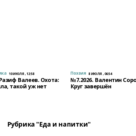
ика
Поэзия
10 ИЮЛЯ , 12:58
8 ИЮЛЯ , 06:54
 Разиф Валеев. Охота:
№7.2026. Валентин Сор
ла, такой уж нет
Круг завершён
Рубрика "Еда и напитки"