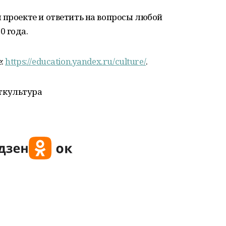
 проекте и ответить на вопросы любой
0 года.
е:
https://education.yandex.ru/culture/
.
ткультура