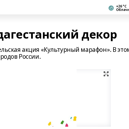
+26 °С
Облач
дагестанский декор
ельская акция «Культурный марафон». В это
ародов России.