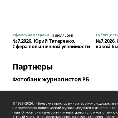
Уфимские встречи
Публицист
11 ИЮЛЯ , 06:44
№7.2026. Юрий Татаренко.
№7.2026.
Сфера повышенной уязвимости
какой бы
Партнеры
Фотобанк журналистов РБ
© 1998-2026, «Бельские просторы» - литературно-художестве
и общественно-политический журнал. Издается с декабря 1998
года. Относится к категории «литературных толстяков», таких, 
«Новый мир», «Наш современник», «Знамя», «Дружба народов