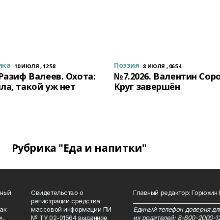
ика
Поэзия
10 ИЮЛЯ , 12:58
8 ИЮЛЯ , 06:54
 Разиф Валеев. Охота:
№7.2026. Валентин Сор
ла, такой уж нет
Круг завершён
Рубрика "Еда и напитки"
нный
Свидетельство о
Главный редактор: Горюхин
регистрации средства
_______________________________
как
массовой информации ПИ
Единый телефон доверия для
»,
№ ТУ 02-01564 выданное
их родителей: 8-800-2000-1