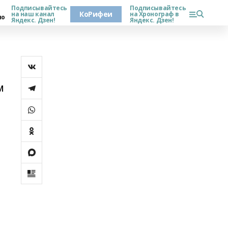
Подписывайтесь
Подписывайтесь
КоРифеи
на наш канал
на Хронограф в
но
Яндекс. Дзен!
Яндекс. Дзен!
м