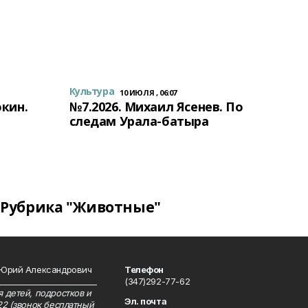
Культура
10 ИЮЛЯ , 06:07
окин.
№7.2026. Михаил Ясенев. По
следам Урала-батыра
Рубрика "Животные"
 Юрий Александрович
Телефон
__________________________
(347)292-77-62
 детей, подростков и
Эл. почта
22 (звонок бесплатный