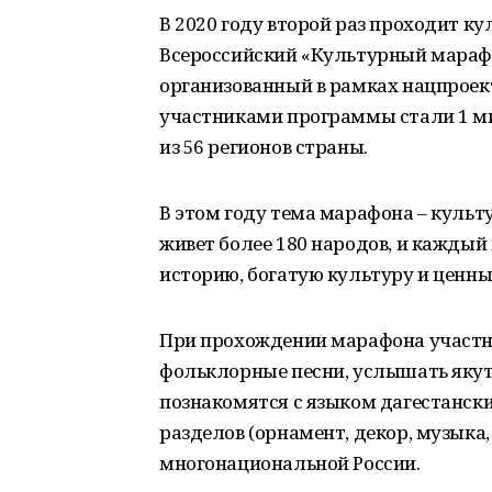
В 2020 году второй раз проходит к
Всероссийский «Культурный марафо
организованный в рамках нацпроек
участниками программы стали 1 ми
из 56 регионов страны.
В этом году тема марафона – культ
живет более 180 народов, и каждый
историю, богатую культуру и ценны
При прохождении марафона участн
фольклорные песни, услышать якут
познакомятся с языком дагестанских
разделов (орнамент, декор, музыка,
многонациональной России.