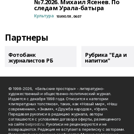
№7.2026. Михаил Ясенев. По
следам Урала-батыра
Культура
10 ИЮЛЯ , 06:07
Партнеры
Фотобанк
Рубрика "Еда и
журналистов РБ
напитки"
© 1998-2026, «Бельские просторы» - литературно-
художественный и общественно-политический журнал.
Издается с декабря 1998 года. Относится к категории
«литературных толстяков», таких, как «Новый мир», «Наш
современник», «Знамя», «Дружба народов», «Урал».
Передавая рукописи в редакцию журнала, авторы
соглашаются с условиями договора оферты, размещенного
на сайте
belprost.ru
. Рукописи не рецензируются и не
возвращаются. Редакция не вступает в переписку с авторами.