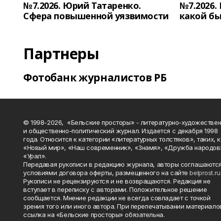
№7.2026. Юрий Татаренко.
№7.2026.
Сфера повышенной уязвимости
какой бы
Партнеры
Фотобанк журналистов РБ
© 1998-2026, «Бельские просторы» - литературно-художестве
и общественно-политический журнал. Издается с декабря 1998
года. Относится к категории «литературных толстяков», таких, 
«Новый мир», «Наш современник», «Знамя», «Дружба народов
«Урал».
Передавая рукописи в редакцию журнала, авторы соглашаются
условиями договора оферты, размещенного на сайте
belprost.ru
Рукописи не рецензируются и не возвращаются. Редакция не
вступает в переписку с авторами. Положительное решение
сообщается. Мнение редакции не всегда совпадает с точкой
зрения того или иного автора. При перепечатывании материало
ссылка на «Бельские просторы» обязательна.