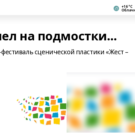
+16 °С
Облач
шел на подмостки…
-фестиваль сценической пластики «Жест –