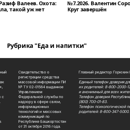
 Разиф Валеев. Охота:
№7.2026. Валентин Сор
ла, такой уж нет
Круг завершён
Рубрика "Еда и напитки"
нный
Свидетельство о
Главный редактор: Горюхин
регистрации средства
_______________________________
как
массовой информации ПИ
Единый телефон доверия для
»,
№ ТУ 02-01564 выданное
их родителей: 8-800-2000-1
Управлением
и анонимный для всех жител
 с
Федеральной службы по
Телефон доверия Республик
.
надзору в сфере связи,
(800) 700-01-83.
информационных
Телефон психологической п
технологий и массовых
родителей: 8-800-347-5000.
коммуникаций по
в
Республике Башкортостан
от 31 октября 2016 года.