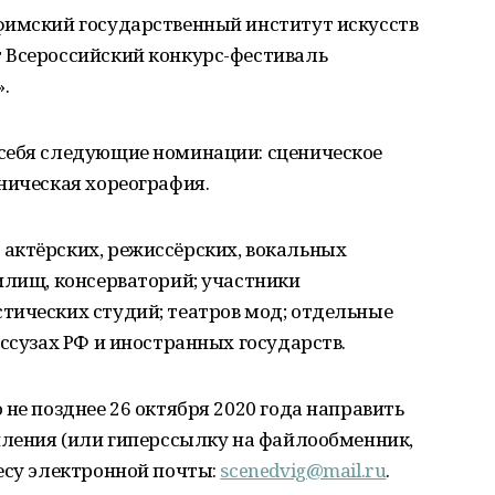
фимский государственный институт искусств
 Всероссийский конкурс-фестиваль
.
себя следующие номинации: сценическое
ническая хореография.
актёрских, режиссёрских, вокальных
илищ, консерваторий; участники
тических студий; театров мод; отдельные
 ссузах РФ и иностранных государств.
 не позднее 26 октября 2020 года направить
пления (или гиперссылку на файлообменник,
есу электронной почты:
scenedvig@mail.ru
.