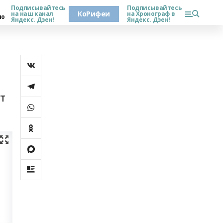
Подписывайтесь
Подписывайтесь
КоРифеи
на наш канал
на Хронограф в
но
Яндекс. Дзен!
Яндекс. Дзен!
т