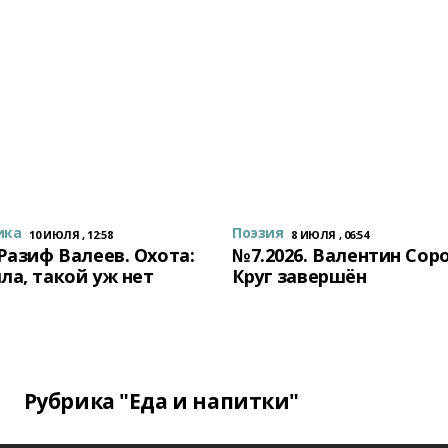
ика
Поэзия
10 ИЮЛЯ , 12:58
8 ИЮЛЯ , 06:54
 Разиф Валеев. Охота:
№7.2026. Валентин Сор
ла, такой уж нет
Круг завершён
Рубрика "Еда и напитки"