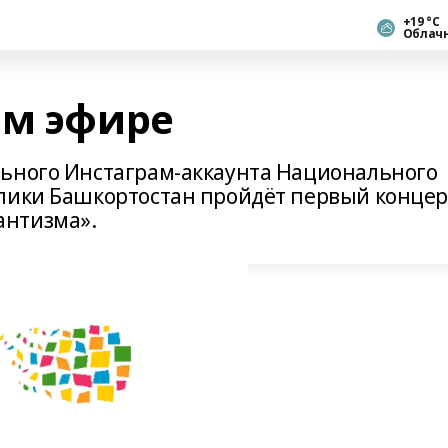
+19 °С
Облач
ом эфире
льного Инстаграм-аккаунта Национального
блики Башкортостан пройдёт первый концер
антизма».