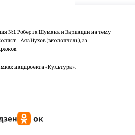
ия №1 Роберта Шумана и Вариации на тему
олист – Аяз Нухов (виолончель), за
рюков.
мках нацпроекта «Культура».