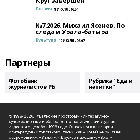
Круг завершён
Поэзия
8 ИЮЛЯ , 06:54
№7.2026. Михаил Ясенев. По
следам Урала-батыра
Культура
10 ИЮЛЯ , 06:07
Партнеры
Фотобанк
Рубрика "Еда и
журналистов РБ
напитки"
© 1998-2026, «Бельские просторы» - литературно-
художественный и общественно-политический журнал.
Издается с декабря 1998 года. Относится к категории
«литературных толстяков», таких, как «Новый мир», «Наш
современник», «Знамя», «Дружба народов», «Урал».