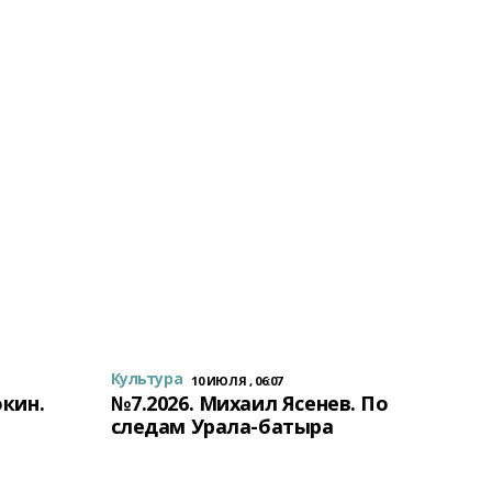
Культура
10 ИЮЛЯ , 06:07
окин.
№7.2026. Михаил Ясенев. По
следам Урала-батыра