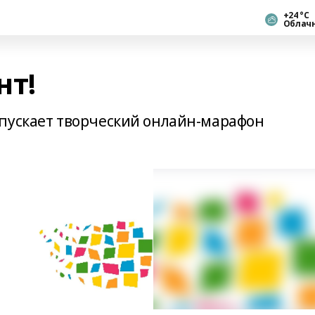
+24 °С
Облач
нт!
пускает творческий онлайн-марафон