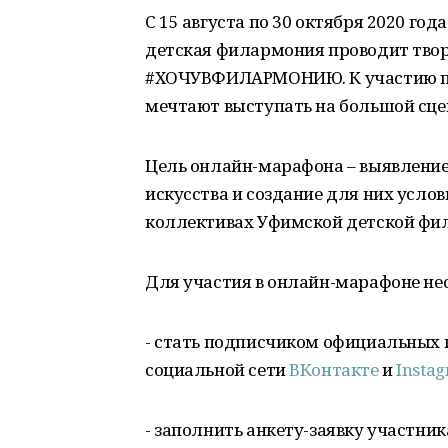
С 15 августа по 30 октября 2020 го
детская филармония проводит тво
#ХОЧУВФИЛАРМОНИЮ. К участию при
мечтают выступать на большой сце
Цель онлайн-марафона – выявление
искусства и создание для них услов
коллективах Уфимской детской фи
Для участия в онлайн-марафоне не
- стать подписчиком официальных 
социальной сети
ВКонтакте
и
Insta
- заполнить анкету-заявку участник