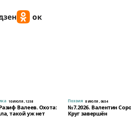
ика
Поэзия
10 ИЮЛЯ , 12:58
8 ИЮЛЯ , 06:54
 Разиф Валеев. Охота:
№7.2026. Валентин Сор
ла, такой уж нет
Круг завершён