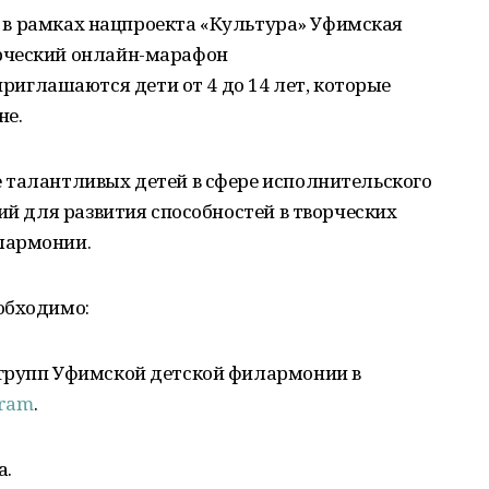
да в рамках нацпроекта «Культура» Уфимская
рческий онлайн-марафон
глашаются дети от 4 до 14 лет, которые
не.
 талантливых детей в сфере исполнительского
ий для развития способностей в творческих
лармонии.
обходимо:
групп Уфимской детской филармонии в
gram
.
а.