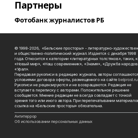
Партнеры
Фотобанк журналистов РБ
© 1998-2026, «Бельские просторы» - литературно-художестве
и общественно-политический журнал. Издается с декабря 1998
года. Относится к категории «литературных толстяков», таких, 
«Новый мир», «Наш современник», «Знамя», «Дружба народов
«Урал».
Передавая рукописи в редакцию журнала, авторы соглашаются
условиями договора оферты, размещенного на сайте
belprost.ru
Рукописи не рецензируются и не возвращаются. Редакция не
вступает в переписку с авторами. Положительное решение
сообщается. Мнение редакции не всегда совпадает с точкой
зрения того или иного автора. При перепечатывании материало
ссылка на «Бельские просторы» обязательна.
_______________________________________________________________________
Антитеррор
Об использовании персональных данных