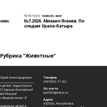
Культура
10 ИЮЛЯ , 06:07
окин.
№7.2026. Михаил Ясенев. По
следам Урала-батыра
Рубрика "Животные"
 Юрий Александрович
Телефон
__________________________
(347)292-77-62
 детей, подростков и
Эл. почта
22 (звонок бесплатный
bp2002@inbox.ru
ей России).
и Башкортостан: 8
Адрес
450005, Республика
оддержки детей и