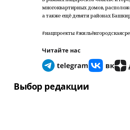
многоквартирных домов, расположе
а также ещё девяти районах Башкир
#нацпроекты #жильёигородскаяср
Читайте нас
Выбор редакции