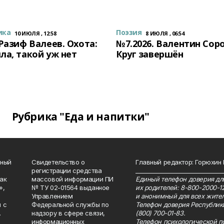
ика
Поэзия
10 ИЮЛЯ , 12:58
8 ИЮЛЯ , 06:54
 Разиф Валеев. Охота:
№7.2026. Валентин Сор
ла, такой уж нет
Круг завершён
Рубрика "Еда и напитки"
нный
Свидетельство о
Главный редактор: Горюхин
регистрации средства
_______________________________
как
массовой информации ПИ
Единый телефон доверия для
»,
№ ТУ 02-01564 выданное
их родителей: 8-800-2000-1
Управлением
и анонимный для всех жител
 с
Федеральной службы по
Телефон доверия Республик
.
надзору в сфере связи,
(800) 700-01-83.
информационных
Телефон психологической п