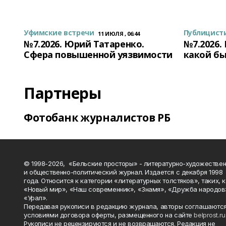
Уфимские встречи
Публицист
11 ИЮЛЯ , 06:44
№7.2026. Юрий Татаренко.
№7.2026.
Сфера повышенной уязвимости
какой бы
Партнеры
Фотобанк журналистов РБ
© 1998-2026, «Бельские просторы» - литературно-художестве
и общественно-политический журнал. Издается с декабря 1998
года. Относится к категории «литературных толстяков», таких, 
«Новый мир», «Наш современник», «Знамя», «Дружба народов
«Урал».
Передавая рукописи в редакцию журнала, авторы соглашаются
условиями договора оферты, размещенного на сайте
belprost.ru
Рукописи не рецензируются и не возвращаются. Редакция не