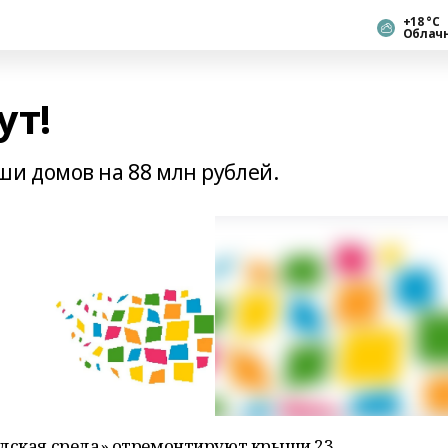
+18 °С
Облач
ут!
и домов на 88 млн рублей.
одская среда» отремонтируют крыши 23