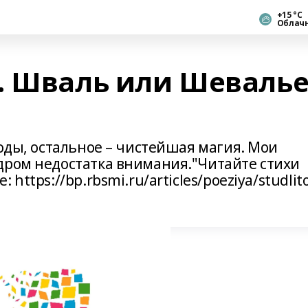
+15 °С
Облач
. Шваль или Шевалье
воды, остальное – чистейшая магия. Мои
дром недостатка внимания."Читайте стихи
https://bp.rbsmi.ru/articles/poeziya/studlito