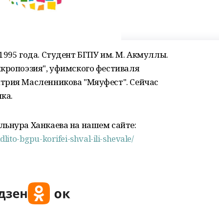
1995 года. Студент БГПУ им. М. Акмуллы.
икропоэзия", уфимского фестиваля
трия Масленникова "Мяуфест". Сейчас
ка.
льнура Ханкаева на нашем сайте:
dlito-bgpu-korifei-shval-ili-shevale/