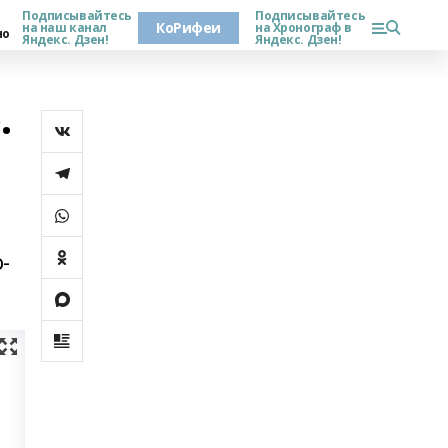
Подписывайтесь
Подписывайтесь
КоРифеи
на наш канал
на Хронограф в
но
Яндекс. Дзен!
Яндекс. Дзен!
.
-