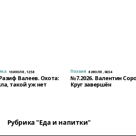
ика
Поэзия
10 ИЮЛЯ , 12:58
8 ИЮЛЯ , 06:54
 Разиф Валеев. Охота:
№7.2026. Валентин Сор
ла, такой уж нет
Круг завершён
Рубрика "Еда и напитки"