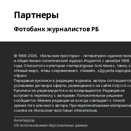
Партнеры
Фотобанк журналистов РБ
© 1998-2026, «Бельские просторы» - литературно-художестве
и общественно-политический журнал. Издается с декабря 1998
года. Относится к категории «литературных толстяков», таких, 
«Новый мир», «Наш современник», «Знамя», «Дружба народов
«Урал».
Передавая рукописи в редакцию журнала, авторы соглашаются
условиями договора оферты, размещенного на сайте
belprost.ru
Рукописи не рецензируются и не возвращаются. Редакция не
вступает в переписку с авторами. Положительное решение
сообщается. Мнение редакции не всегда совпадает с точкой
зрения того или иного автора. При перепечатывании материало
ссылка на «Бельские просторы» обязательна.
_______________________________________________________________________
Антитеррор
Об использовании персональных данных