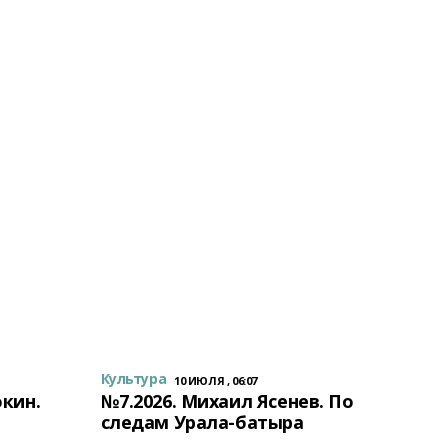
Культура
10 ИЮЛЯ , 06:07
окин.
№7.2026. Михаил Ясенев. По
следам Урала-батыра