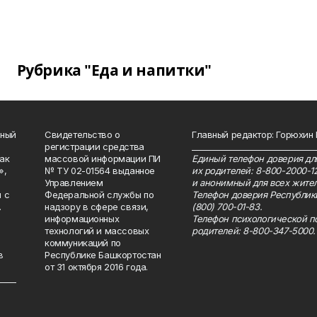
Рубрика "Еда и напитки"
нный
Свидетельство о
Главный редактор: Горюхин
регистрации средства
_______________________________
как
массовой информации ПИ
Единый телефон доверия для
»,
№ ТУ 02-01564 выданное
их родителей: 8-800-2000-1
Управлением
и анонимный для всех жител
 с
Федеральной службы по
Телефон доверия Республик
.
надзору в сфере связи,
(800) 700-01-83.
информационных
Телефон психологической п
технологий и массовых
родителей: 8-800-347-5000.
коммуникаций по
в
Республике Башкортостан
от 31 октября 2016 года.
_____