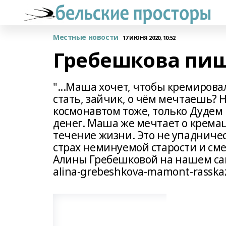
Местные новости
17 ИЮНЯ 2020, 10:52
Гребешкова пи
"...Маша хочет, чтобы кремирова
стать, зайчик, о чём мечтаешь? 
космонавтом тоже, только Дудем 
денег. Маша же мечтает о крема
течение жизни. Это не упадничес
страх неминуемой старости и сме
Алины Гребешковой на нашем сайте
alina-grebeshkova-mamont-rasska