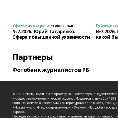
Уфимские встречи
Публицист
11 ИЮЛЯ , 06:44
№7.2026. Юрий Татаренко.
№7.2026.
Сфера повышенной уязвимости
какой бы
Партнеры
Фотобанк журналистов РБ
© 1998-2026, «Бельские просторы» - литературно-художестве
и общественно-политический журнал. Издается с декабря 1998
года. Относится к категории «литературных толстяков», таких, 
«Новый мир», «Наш современник», «Знамя», «Дружба народов
«Урал».
Передавая рукописи в редакцию журнала, авторы соглашаются