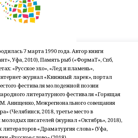
дилась 7 марта 1990 года. Автор книги
т», Уфа, 2010), Память рыб («ФормаТ», Спб,
тах: «Русское эхо», «Лед и пламень»,
 интернет-журнал «Книжный ларек», портал
естого фестиваля молодежной поэзии
народного литературного фестиваля «Горящая
. М. Анищенко, Межрегионального совещания
» (Челябинск, 2018, третье место в
 молодых писателей (журнал «Октябрь», 2018),
 литераторов «Драматургия слова» (Уфа,
и «Русское слово» (2018).