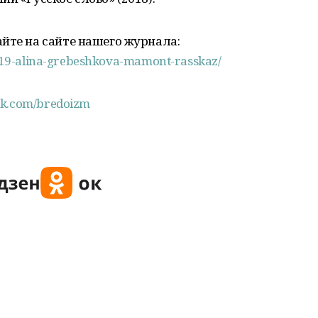
йте на сайте нашего журнала:
-2019-alina-grebeshkova-mamont-rasskaz/
/vk.com/bredoizm