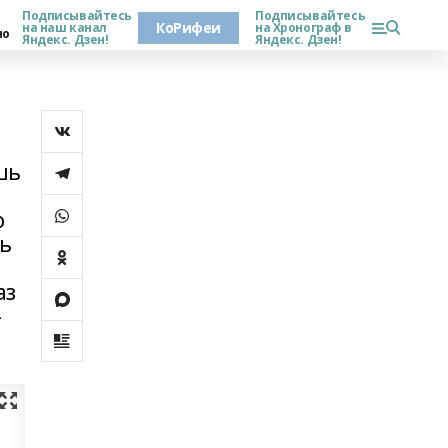
Подписывайтесь
Подписывайтесь
КоРифеи
на наш канал
на Хронограф в
но
Яндекс. Дзен!
Яндекс. Дзен!
шь
о
ть
аз
-