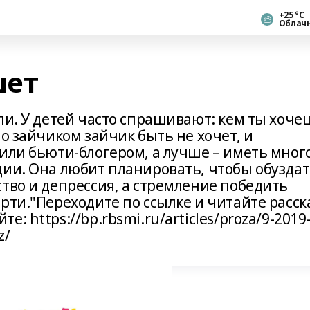
+25 °С
Облач
шет
ли. У детей часто спрашивают: кем ты хоче
Но зайчиком зайчик быть не хочет, и
или бьюти-блогером, а лучше – иметь мног
ции. Она любит планировать, чтобы обузда
тво и депрессия, а стремление победить
рти."Переходите по ссылке и читайте расск
: https://bp.rbsmi.ru/articles/proza/9-2019
z/