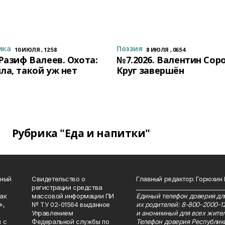
ика
Поэзия
10 ИЮЛЯ , 12:58
8 ИЮЛЯ , 06:54
 Разиф Валеев. Охота:
№7.2026. Валентин Сор
ла, такой уж нет
Круг завершён
Рубрика "Еда и напитки"
нный
Свидетельство о
Главный редактор: Горюхин
регистрации средства
_______________________________
как
массовой информации ПИ
Единый телефон доверия для
»,
№ ТУ 02-01564 выданное
их родителей: 8-800-2000-1
Управлением
и анонимный для всех жител
 с
Федеральной службы по
Телефон доверия Республик