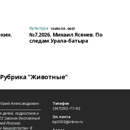
Культура
10 ИЮЛЯ , 06:07
окин.
№7.2026. Михаил Ясенев. По
следам Урала-батыра
Рубрика "Животные"
 Юрий Александрович
Телефон
__________________________
(347)292-77-62
 детей, подростков и
Эл. почта
22 (звонок бесплатный
bp2002@inbox.ru
ей России).
и Башкортостан: 8