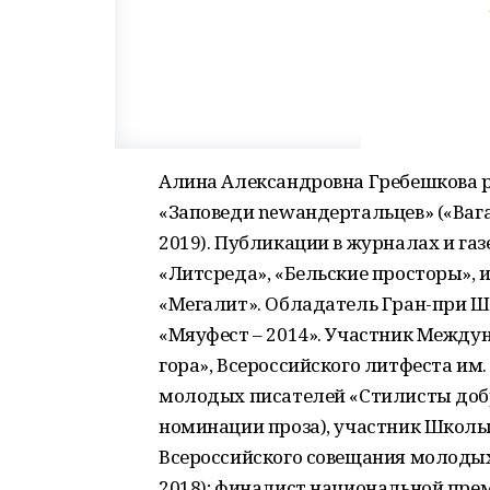
Алина Александровна Гребешкова ро
«Заповеди newандертальцев» («Ваган
2019). Публикации в журналах и газе
«Литсреда», «Бельские просторы»,
«Мегалит». Обладатель Гран-при Ш
«Мяуфест – 2014». Участник Между
гора», Всероссийского литфеста им
молодых писателей «Стилисты добра
номинации проза), участник Школы
Всероссийского совещания молодых
2018); финалист национальной преми