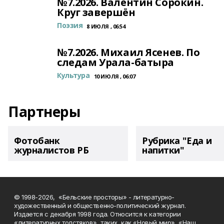
№7.2026. Валентин Сорокин.
Круг завершён
Поэзия
8 ИЮЛЯ , 06:54
№7.2026. Михаил Ясенев. По
следам Урала-батыра
Культура
10 ИЮЛЯ , 06:07
Партнеры
Фотобанк
Рубрика "Еда и
журналистов РБ
напитки"
© 1998-2026, «Бельские просторы» - литературно-
художественный и общественно-политический журнал.
Издается с декабря 1998 года. Относится к категории
«литературных толстяков», таких, как «Новый мир», «Наш