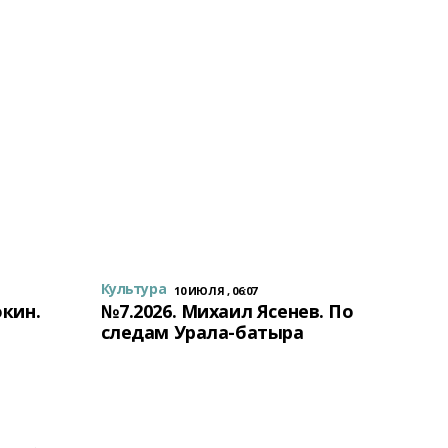
Культура
10 ИЮЛЯ , 06:07
окин.
№7.2026. Михаил Ясенев. По
следам Урала-батыра