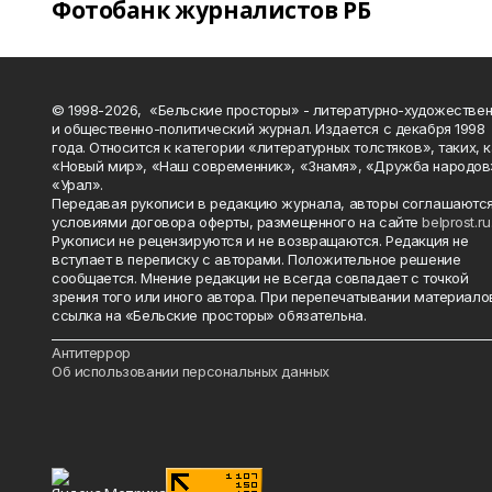
Фотобанк журналистов РБ
© 1998-2026, «Бельские просторы» - литературно-художестве
и общественно-политический журнал. Издается с декабря 1998
года. Относится к категории «литературных толстяков», таких, 
«Новый мир», «Наш современник», «Знамя», «Дружба народов
«Урал».
Передавая рукописи в редакцию журнала, авторы соглашаются
условиями договора оферты, размещенного на сайте
belprost.ru
Рукописи не рецензируются и не возвращаются. Редакция не
вступает в переписку с авторами. Положительное решение
сообщается. Мнение редакции не всегда совпадает с точкой
зрения того или иного автора. При перепечатывании материало
ссылка на «Бельские просторы» обязательна.
_______________________________________________________________________
Антитеррор
Об использовании персональных данных