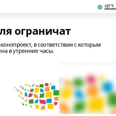
+22 °С
Облач
ля ограничат
онопроект, в соответствии с которым
на в утренние часы.