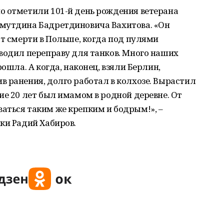
о отметили 101-й день рождения ветерана
мутдина Бадретдиновича Вахитова. «Он
от смерти в Польше, когда под пулями
водил переправу для танков. Много наших
рошла. А когда, наконец, взяли Берлин,
 ранения, долго работал в колхозе. Вырастил
ие 20 лет был имамом в родной деревне. От
аться таким же крепким и бодрым!», –
ки Радий Хабиров.