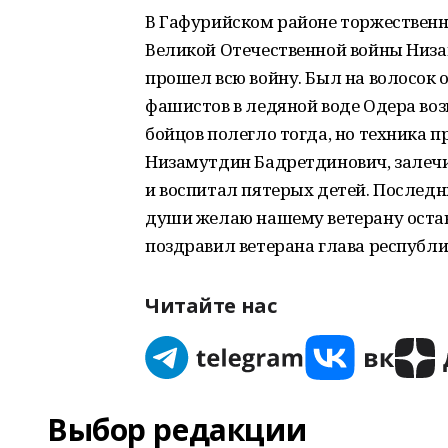
В Гафурийском районе торжественн
Великой Отечественной войны Низа
прошел всю войну. Был на волосок 
фашистов в ледяной воде Одера воз
бойцов полегло тогда, но техника п
Низамутдин Бадретдинович, залечив
и воспитал пятерых детей. Последн
души желаю нашему ветерану остав
поздравил ветерана глава республи
Читайте нас
Выбор редакции