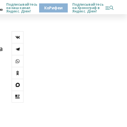
Подписывайтесь
Подписывайтесь
КоРифеи
на наш канал
на Хронограф в
но
Яндекс. Дзен!
Яндекс. Дзен!
а