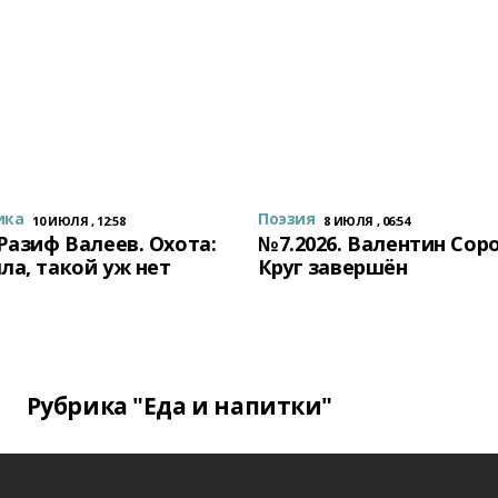
ика
Поэзия
10 ИЮЛЯ , 12:58
8 ИЮЛЯ , 06:54
 Разиф Валеев. Охота:
№7.2026. Валентин Сор
ла, такой уж нет
Круг завершён
Рубрика "Еда и напитки"