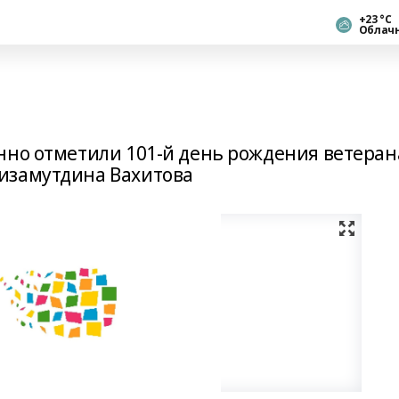
+23 °С
Облач
нно отметили 101-й день рождения ветеран
изамутдина Вахитова