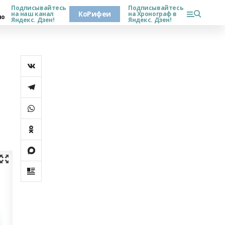
Подписывайтесь
Подписывайтесь
КоРифеи
на наш канал
на Хронограф в
но
Яндекс. Дзен!
Яндекс. Дзен!