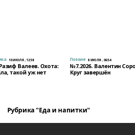
ика
Поэзия
10 ИЮЛЯ , 12:58
8 ИЮЛЯ , 06:54
 Разиф Валеев. Охота:
№7.2026. Валентин Сор
ла, такой уж нет
Круг завершён
Рубрика "Еда и напитки"