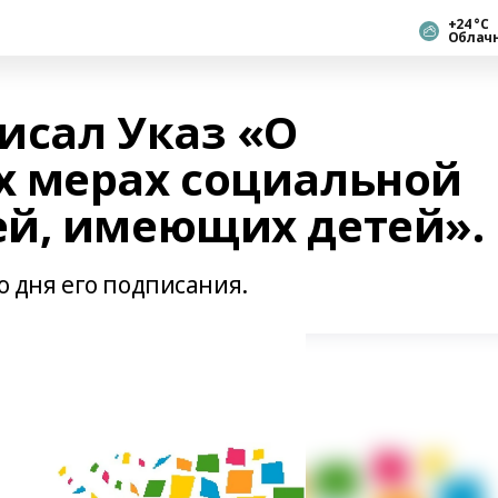
+24 °С
Облач
исал Указ «О
 мерах социальной
й, имеющих детей».
о дня его подписания.