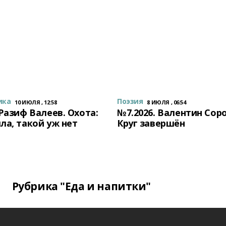
ика
Поэзия
10 ИЮЛЯ , 12:58
8 ИЮЛЯ , 06:54
 Разиф Валеев. Охота:
№7.2026. Валентин Сор
ла, такой уж нет
Круг завершён
Рубрика "Еда и напитки"