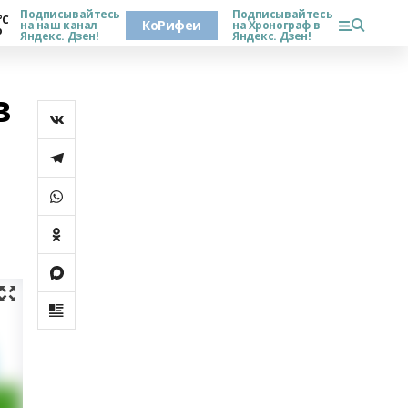
Подписывайтесь
Подписывайтесь
°С
КоРифеи
на наш канал
на Хронограф в
о
Яндекс. Дзен!
Яндекс. Дзен!
в