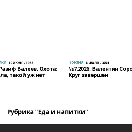
ика
Поэзия
10 ИЮЛЯ , 12:58
8 ИЮЛЯ , 06:54
 Разиф Валеев. Охота:
№7.2026. Валентин Сор
ла, такой уж нет
Круг завершён
Рубрика "Еда и напитки"