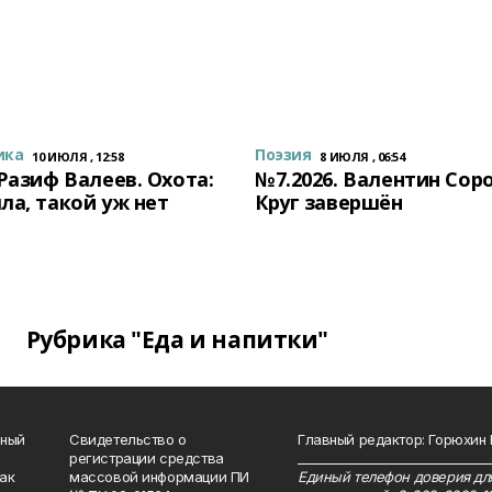
ика
Поэзия
10 ИЮЛЯ , 12:58
8 ИЮЛЯ , 06:54
 Разиф Валеев. Охота:
№7.2026. Валентин Сор
ла, такой уж нет
Круг завершён
Рубрика "Еда и напитки"
нный
Свидетельство о
Главный редактор: Горюхин
регистрации средства
_______________________________
как
массовой информации ПИ
Единый телефон доверия для