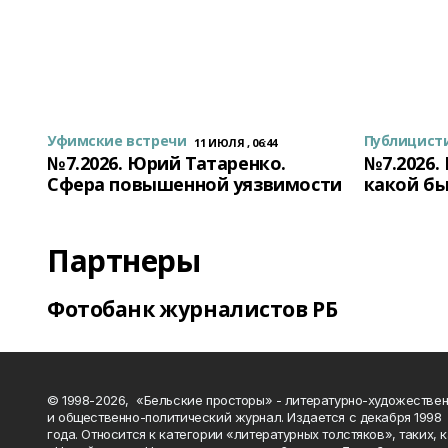
Уфимские встречи
Публицист
11 ИЮЛЯ , 06:44
№7.2026. Юрий Татаренко.
№7.2026.
Сфера повышенной уязвимости
какой бы
Партнеры
Фотобанк журналистов РБ
© 1998-2026, «Бельские просторы» - литературно-художестве
и общественно-политический журнал. Издается с декабря 1998
года. Относится к категории «литературных толстяков», таких, 