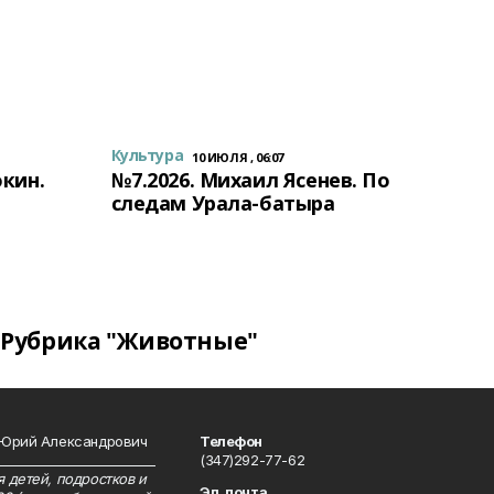
Культура
10 ИЮЛЯ , 06:07
окин.
№7.2026. Михаил Ясенев. По
следам Урала-батыра
Рубрика "Животные"
 Юрий Александрович
Телефон
__________________________
(347)292-77-62
 детей, подростков и
Эл. почта