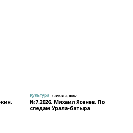
Культура
10 ИЮЛЯ , 06:07
окин.
№7.2026. Михаил Ясенев. По
следам Урала-батыра