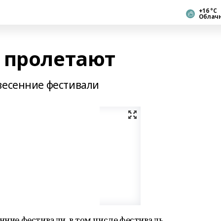
+16 °С
Облач
 пролетают
весенние фестивали
енние фестивали, в том числе фестиваль