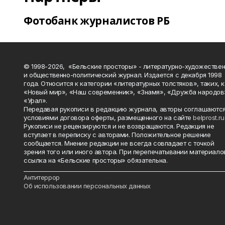
Фотобанк журналистов РБ
© 1998-2026, «Бельские просторы» - литературно-художестве
и общественно-политический журнал. Издается с декабря 1998
года. Относится к категории «литературных толстяков», таких, 
«Новый мир», «Наш современник», «Знамя», «Дружба народов
«Урал».
Передавая рукописи в редакцию журнала, авторы соглашаются
условиями договора оферты, размещенного на сайте
belprost.ru
Рукописи не рецензируются и не возвращаются. Редакция не
вступает в переписку с авторами. Положительное решение
сообщается. Мнение редакции не всегда совпадает с точкой
зрения того или иного автора. При перепечатывании материало
ссылка на «Бельские просторы» обязательна.
_______________________________________________________________________
Антитеррор
Об использовании персональных данных