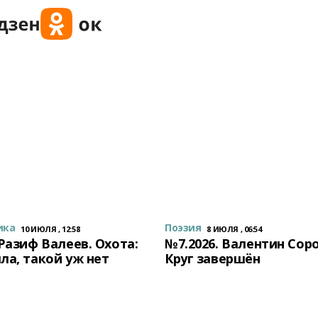
ика
Поэзия
10 ИЮЛЯ , 12:58
8 ИЮЛЯ , 06:54
 Разиф Валеев. Охота:
№7.2026. Валентин Сор
ла, такой уж нет
Круг завершён