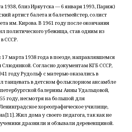
та 1938, близ Иркутска — 6 января 1993, Париж)
ский артист балета и балетмейстер, солист
та им. Кирова. В 1961 году после окончания
ил политического убежища, став одним из
в СССР.
17 марта 1938 года в поезде, направлявшемся
и Слюдянкой. Согласно документам КГБ СССР,
941 году Рудольф с матерью оказались в
ал танцевать в детском фольклорном ансамбле
у петербургской балерины Анны Удальцовой,
955 году, несмотря на большой для
в Ленинградское хореографическое училище,
[11]. Жил дома у своего педагога, так как не
 ученики дразнили и обзывали деревенщиной.