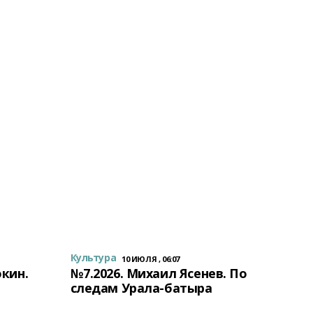
Культура
10 ИЮЛЯ , 06:07
окин.
№7.2026. Михаил Ясенев. По
следам Урала-батыра