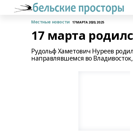
Местные новости
17 МАРТА 2020, 20:25
17 марта родил
Рудольф Хаметович Нуреев родилс
направлявшемся во Владивосток,