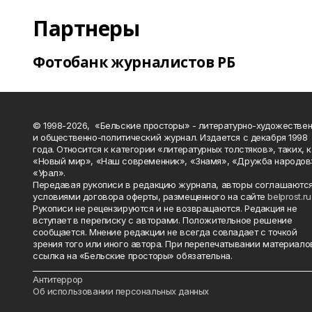
Партнеры
Фотобанк журналистов РБ
© 1998-2026, «Бельские просторы» - литературно-художестве
и общественно-политический журнал. Издается с декабря 1998
года. Относится к категории «литературных толстяков», таких, 
«Новый мир», «Наш современник», «Знамя», «Дружба народов
«Урал».
Передавая рукописи в редакцию журнала, авторы соглашаются
условиями договора оферты, размещенного на сайте
belprost.ru
Рукописи не рецензируются и не возвращаются. Редакция не
вступает в переписку с авторами. Положительное решение
сообщается. Мнение редакции не всегда совпадает с точкой
зрения того или иного автора. При перепечатывании материало
ссылка на «Бельские просторы» обязательна.
_______________________________________________________________________
Антитеррор
Об использовании персональных данных