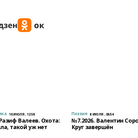
ика
Поэзия
10 ИЮЛЯ , 12:58
8 ИЮЛЯ , 06:54
 Разиф Валеев. Охота:
№7.2026. Валентин Сор
ла, такой уж нет
Круг завершён