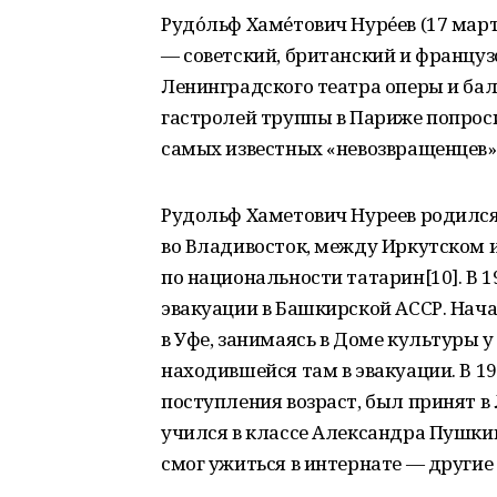
Рудо́льф Хаме́тович Нуре́ев (17 мар
— советский, британский и француз
Ленинградского театра оперы и бале
гастролей труппы в Париже попрос
самых известных «невозвращенцев» 
Рудольф Хаметович Нуреев родился 
во Владивосток, между Иркутском 
по национальности татарин[10]. В 1
эвакуации в Башкирской АССР. Нач
в Уфе, занимаясь в Доме культуры 
находившейся там в эвакуации. В 1
поступления возраст, был принят 
учился в классе Александра Пушкина
смог ужиться в интернате — другие