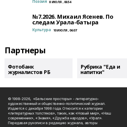
Поэзия
8 ИЮЛЯ , 06:54
№7.2026. Михаил Ясенев. По
следам Урала-батыра
Культура
10 ИЮЛЯ , 06:07
Партнеры
Фотобанк
Рубрика "Еда и
журналистов РБ
напитки"
© 1998-2026, «Бельские просторы» - литературно-
художественный и общественно-политический журнал.
Издается с декабря 1998 года. Относится к категории
«литературных толстяков», таких, как «Новый мир», «Наш
современник», «Знамя», «Дружба народов», «Урал».
Передавая рукописи в редакцию журнала, авторы