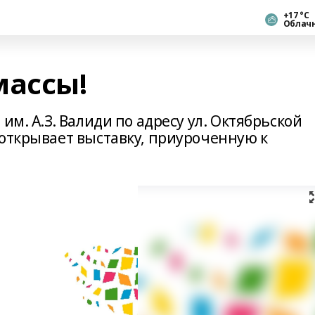
+17 °С
Облач
массы!
им. А.З. Валиди по адресу ул. Октябрьской
 открывает выставку, приуроченную к