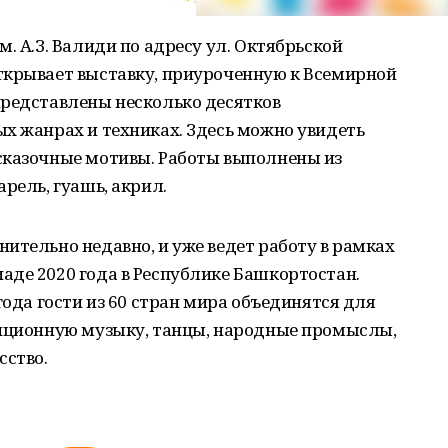
. А.З. Валиди по адресу ул. Октябрьской
ткрывает выставку, приуроченную к Всемирной
представлены несколько десятков
х жанрах и техниках. Здесь можно увидеть
сказочные мотивы. Работы выполнены из
рель, гуашь, акрил.
ительно недавно, и уже ведет работу в рамках
аде 2020 года в Республике Башкортостан.
года гости из 60 стран мира объединятся для
диционную музыку, танцы, народные промыслы,
сство.