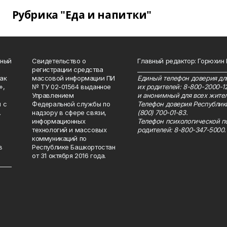
Рубрика "Еда и напитки"
нный
Свидетельство о
Главный редактор: Горюхин
регистрации средства
_______________________________
как
массовой информации ПИ
Единый телефон доверия для
»,
№ ТУ 02-01564 выданное
их родителей: 8-800-2000-1
Управлением
и анонимный для всех жител
 с
Федеральной службы по
Телефон доверия Республик
.
надзору в сфере связи,
(800) 700-01-83.
информационных
Телефон психологической п
технологий и массовых
родителей: 8-800-347-5000.
коммуникаций по
в
Республике Башкортостан
от 31 октября 2016 года.
_____