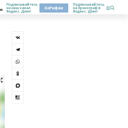
Подписывайтесь
Подписывайтесь
КоРифеи
на наш канал
на Хронограф в
но
Яндекс. Дзен!
Яндекс. Дзен!