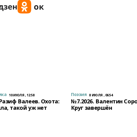
ика
Поэзия
10 ИЮЛЯ , 12:58
8 ИЮЛЯ , 06:54
 Разиф Валеев. Охота:
№7.2026. Валентин Сор
ла, такой уж нет
Круг завершён