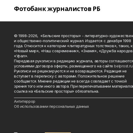
Фотобанк журналистов РБ
© 1998-2026, «Бельские просторы» - литературно-художестве
и общественно-политический журнал. Издается с декабря 1998
года. Относится к категории «литературных толстяков», таких, 
«Новый мир», «Наш современник», «Знамя», «Дружба народов
«Урал».
Передавая рукописи в редакцию журнала, авторы соглашаются
условиями договора оферты, размещенного на сайте
belprost.ru
Рукописи не рецензируются и не возвращаются. Редакция не
вступает в переписку с авторами. Положительное решение
сообщается. Мнение редакции не всегда совпадает с точкой
зрения того или иного автора. При перепечатывании материало
ссылка на «Бельские просторы» обязательна.
_______________________________________________________________________
Антитеррор
Об использовании персональных данных