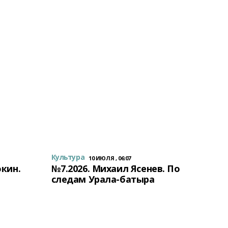
Культура
10 ИЮЛЯ , 06:07
окин.
№7.2026. Михаил Ясенев. По
следам Урала-батыра