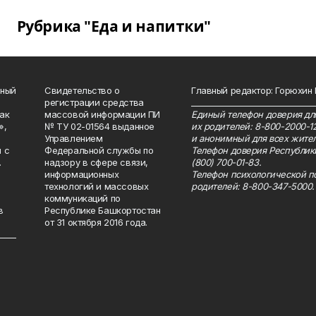
Рубрика "Еда и напитки"
нный
Свидетельство о
Главный редактор: Горюхин
регистрации средства
_______________________________
как
массовой информации ПИ
Единый телефон доверия для
»,
№ ТУ 02-01564 выданное
их родителей: 8-800-2000-1
Управлением
и анонимный для всех жител
 с
Федеральной службы по
Телефон доверия Республик
.
надзору в сфере связи,
(800) 700-01-83.
информационных
Телефон психологической п
технологий и массовых
родителей: 8-800-347-5000.
коммуникаций по
в
Республике Башкортостан
от 31 октября 2016 года.
_____