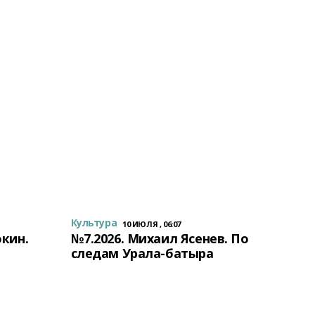
Культура
10 ИЮЛЯ , 06:07
окин.
№7.2026. Михаил Ясенев. По
следам Урала-батыра