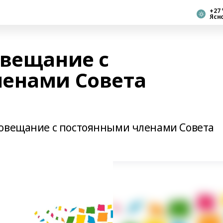
+27 
Ясн
овещание с
ленами Совета
совещание с постоянными членами Совета