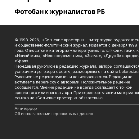
Фотобанк журналистов РБ
© 1998-2026, «Бельские просторы» - литературно-художестве
и общественно-политический журнал. Издается с декабря 1998
года. Относится к категории «литературных толстяков», таких, 
«Новый мир», «Наш современник», «Знамя», «Дружба народов
«Урал».
Передавая рукописи в редакцию журнала, авторы соглашаются
условиями договора оферты, размещенного на сайте
belprost.ru
Рукописи не рецензируются и не возвращаются. Редакция не
вступает в переписку с авторами. Положительное решение
сообщается. Мнение редакции не всегда совпадает с точкой
зрения того или иного автора. При перепечатывании материало
ссылка на «Бельские просторы» обязательна.
_______________________________________________________________________
Антитеррор
Об использовании персональных данных