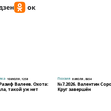
ика
Поэзия
10 ИЮЛЯ , 12:58
8 ИЮЛЯ , 06:54
 Разиф Валеев. Охота:
№7.2026. Валентин Сор
ла, такой уж нет
Круг завершён