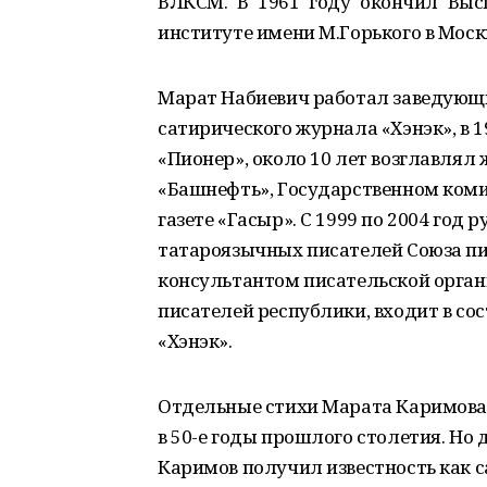
ВЛКСМ. В 1961 году окончил Вы
институте имени М.Горького в Моск
Марат Набиевич работал заведующ
сатирического журнала «Хэнэк», в 
«Пионер», около 10 лет возглавлял
«Башнефть», Государственном коми
газете «Гасыр». С 1999 по 2004 го
татароязычных писателей Союза п
консультантом писательской органи
писателей республики, входит в со
«Хэнэк».
Отдельные стихи Марата Каримова 
в 50-е годы прошлого столетия. Но д
Каримов получил известность как с