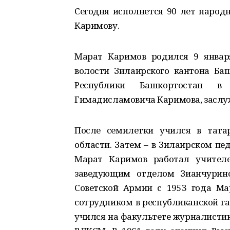
Сегодня исполнется 90 лет народ
Каримову.
Марат Каримов родился 9 января
волости Зилаирского кантона Ба
Республики Башкортостан в
Гимадисламовича Каримова, заслу
После семилетки учился в тата
области. Затем – в Зилаирском пе
Марат Каримов работал учителе
заведующим отделом Зианчуринс
Советской Армии с 1953 года М
сотрудником в республиканской газ
учился на факультете журналисти