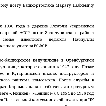
ному поэту Башкортостана Марату Набиевичу
 1930 года в деревне Кугарчи Усерганской
шкирской АССР, ныне Зианчуринского района
 семье известного педагога Набиуллы
женного учителя РСФСР.
ро-башкирском педучилище в Оренбургской
дучилище, которое окончил в 1947 году. Позже
м в Кугарчинской школе, инструктором и
кого райкома комсомола. После службы в
арат Каримов начал работать литературным
ете «Ленинец» («Ленинсе»). С 1954 по 1956 год
ки Центральной комсомольской школы при ЦК