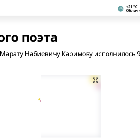
+21 °С
Облач
го поэта
 Марату Набиевичу Каримову исполнилось 