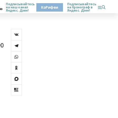
Подписывайтесь
Подписывайтесь
КоРифеи
на наш канал
на Хронограф в
но
Яндекс. Дзен!
Яндекс. Дзен!
90