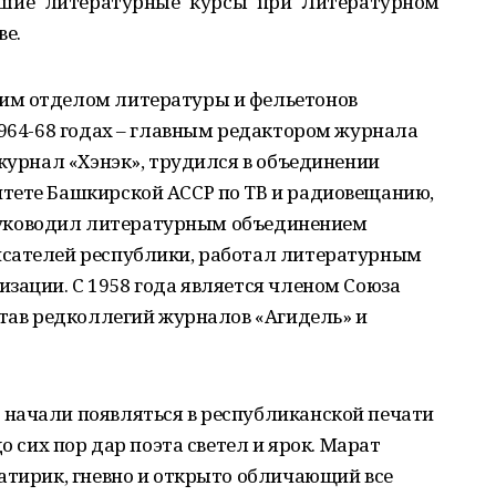
сшие литературные курсы при Литературном
ве.
им отделом литературы и фельетонов
1964-68 годах – главным редактором журнала
 журнал «Хэнэк», трудился в объединении
тете Башкирской АССР по ТВ и радиовещанию,
д руководил литературным объединением
исателей республики, работал литературным
зации. С 1958 года является членом Союза
став редколлегий журналов «Агидель» и
начали появляться в республиканской печати
о сих пор дар поэта светел и ярок. Марат
атирик, гневно и открыто обличающий все