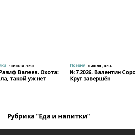
ика
Поэзия
10 ИЮЛЯ , 12:58
8 ИЮЛЯ , 06:54
 Разиф Валеев. Охота:
№7.2026. Валентин Сор
ла, такой уж нет
Круг завершён
Рубрика "Еда и напитки"