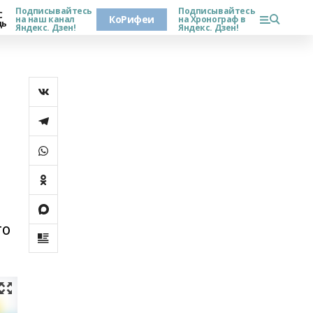
Подписывайтесь
Подписывайтесь
С
КоРифеи
на наш канал
на Хронограф в
дь
Яндекс. Дзен!
Яндекс. Дзен!
го