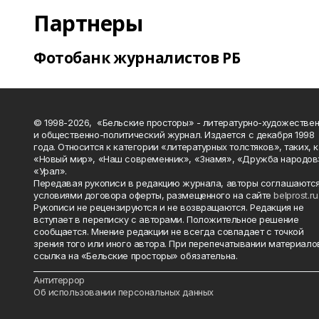
Партнеры
Фотобанк журналистов РБ
© 1998-2026, «Бельские просторы» - литературно-художестве
и общественно-политический журнал. Издается с декабря 1998
года. Относится к категории «литературных толстяков», таких, 
«Новый мир», «Наш современник», «Знамя», «Дружба народов
«Урал».
Передавая рукописи в редакцию журнала, авторы соглашаются
условиями договора оферты, размещенного на сайте
belprost.ru
Рукописи не рецензируются и не возвращаются. Редакция не
вступает в переписку с авторами. Положительное решение
сообщается. Мнение редакции не всегда совпадает с точкой
зрения того или иного автора. При перепечатывании материало
ссылка на «Бельские просторы» обязательна.
_______________________________________________________________________
Антитеррор
Об использовании персональных данных