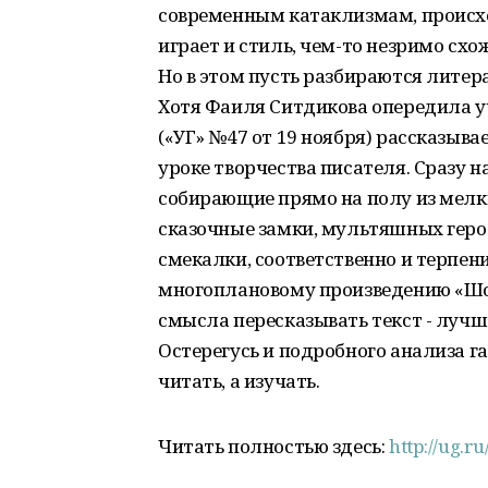
современным катаклизмам, происх
играет и стиль, чем-то незримо схо
Но в этом пусть разбираются литер
Хотя Фаиля Ситдикова опередила уч
(«УГ» №47 от 19 ноября) рассказыва
уроке творчества писателя. Сразу 
собирающие прямо на полу из мелк
сказочные замки, мультяшных герое
смекалки, соответственно и терпени
многоплановому произведению «Шоф
смысла пересказывать текст - лучше
Остерегусь и подробного анализа га
читать, а изучать.
Читать полностью здесь:
http://ug.r