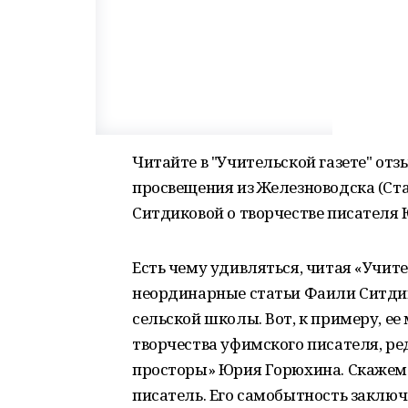
Читайте в "Учительской газете" от
просвещения из Железноводска (Ст
Ситдиковой о творчестве писателя
Есть чему удивляться, читая «Учит
неординарные статьи Фаили Ситдик
сельской школы. Вот, к примеру, е
творчества уфимского писателя, р
просторы» Юрия Горюхина. Скажем
писатель. Его самобытность заключ