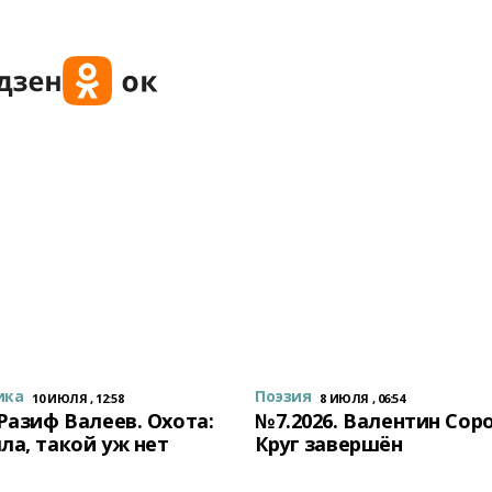
ика
Поэзия
10 ИЮЛЯ , 12:58
8 ИЮЛЯ , 06:54
 Разиф Валеев. Охота:
№7.2026. Валентин Сор
ла, такой уж нет
Круг завершён