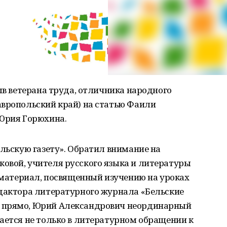
зыв ветерана труда, отличника народного
авропольский край) на статью Фаили
 Юрия Горюхина.
ельскую газету». Обратил внимание на
овой, учителя русского языка и литературы
е материал, посвященный изучению на уроках
едактора литературного журнала «Бельские
 прямо, Юрий Александрович неординарный
ается не только в литературном обращении к