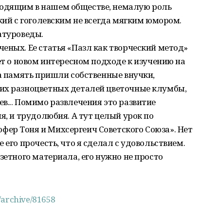
одящим в нашем обществе, немалую роль
жий с гоголевским не всегда мягким юмором.
атуроведы.
еных. Ее статья «Пазл как творческий метод»
ет о новом интересном подходе к изучению на
на память пришли собственные внучки,
их разноцветных деталей цветочные клумбы,
в... Помимо развлечения это развитие
я, и трудолюбия. А тут целый урок по
ер Тоня и Михсергеич Советского Союза». Нет
 его прочесть, что я сделал с удовольствием.
зетного материала, его нужно не просто
u/archive/81658