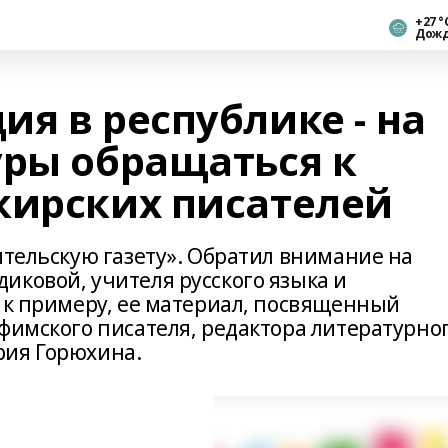
+27 °
Дож
я в республике - на
уры обращаться к
кирских писателей
ительскую газету». Обратил внимание на
иковой, учителя русского языка и
, к примеру, ее материал, посвященный
фимского писателя, редактора литературно
рия Горюхина.