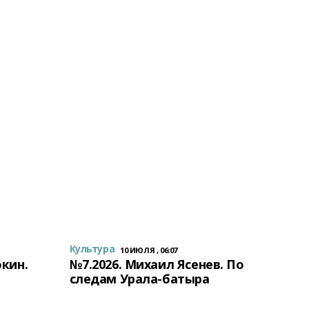
Культура
10 ИЮЛЯ , 06:07
окин.
№7.2026. Михаил Ясенев. По
следам Урала-батыра