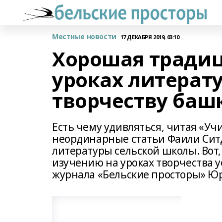
Местные новости
17 ДЕКАБРЯ 2019, 03:10
Хорошая традици
уроках литерат
творчеству баш
Есть чему удивляться, читая «Уч
неординарные статьи Фаили Ситд
литературы сельской школы. Вот
изучению на уроках творчества у
журнала «Бельские просторы» Ю