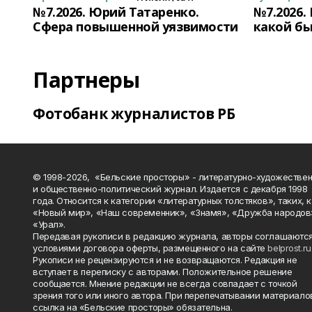
№7.2026. Юрий Татаренко.
№7.2026.
Сфера повышенной уязвимости
какой бы
Партнеры
Фотобанк журналистов РБ
© 1998-2026, «Бельские просторы» - литературно-художестве
и общественно-политический журнал. Издается с декабря 1998
года. Относится к категории «литературных толстяков», таких, 
«Новый мир», «Наш современник», «Знамя», «Дружба народов
«Урал».
Передавая рукописи в редакцию журнала, авторы соглашаются
условиями договора оферты, размещенного на сайте
belprost.ru
Рукописи не рецензируются и не возвращаются. Редакция не
вступает в переписку с авторами. Положительное решение
сообщается. Мнение редакции не всегда совпадает с точкой
зрения того или иного автора. При перепечатывании материало
ссылка на «Бельские просторы» обязательна.