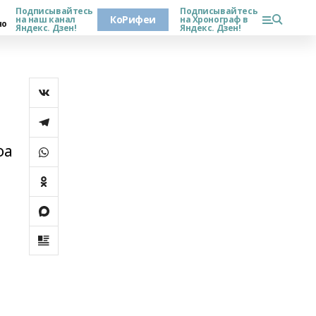
Подписывайтесь
Подписывайтесь
КоРифеи
на наш канал
на Хронограф в
но
Яндекс. Дзен!
Яндекс. Дзен!
фа