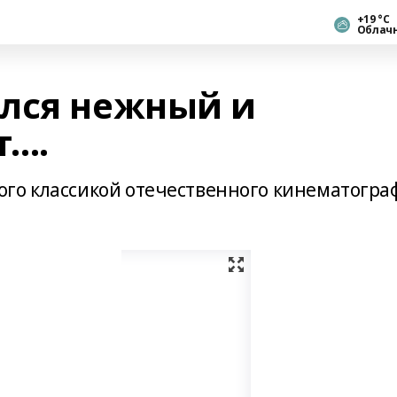
+19 °С
Облач
лся нежный и
т….
го классикой отечественного кинематогра