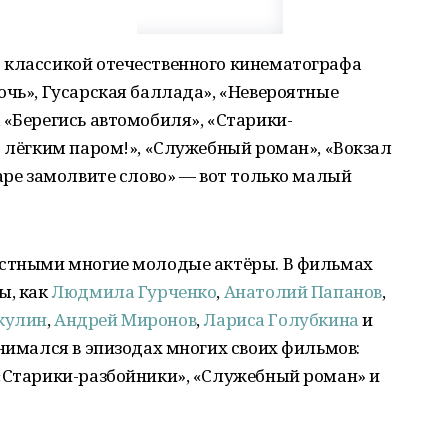
 классикой отечественного кинематографа
очь», Гусарская баллада», «Невероятные
 «Берегись автомобиля», «Старики-
с лёгким паром!», «Служебный роман», «Вокзал
саре замолвите слово» — вот только малый
естными многие молодые актёры. В фильмах
ы, как
Людмила Гурченко
,
Анатолий Папанов
,
кулин
,
Андрей Миронов
,
Лариса Голубкина
и
снимался в эпизодах многих своих фильмов:
 «Старики-разбойники», «Служебный роман» и