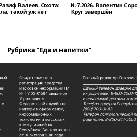
 Разиф Валеев. Охота:
№7.2026. Валентин Сор
ла, такой уж нет
Круг завершён
Рубрика "Еда и напитки"
нный
Свидетельство о
Главный редактор: Горюхин
регистрации средства
_______________________________
как
массовой информации ПИ
Единый телефон доверия для
»,
№ ТУ 02-01564 выданное
их родителей: 8-800-2000-1
Управлением
и анонимный для всех жител
 с
Федеральной службы по
Телефон доверия Республик
.
надзору в сфере связи,
(800) 700-01-83.
информационных
Телефон психологической п
технологий и массовых
родителей: 8-800-347-5000.
коммуникаций по
в
Республике Башкортостан
от 31 октября 2016 года.