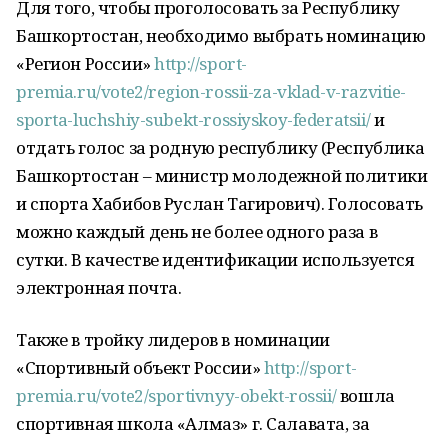
Для того, чтобы проголосовать за Республику
Башкортостан, необходимо выбрать номинацию
«Регион России»
http://sport-
premia.ru/vote2/region-rossii-za-vklad-v-razvitie-
sporta-luchshiy-subekt-rossiyskoy-federatsii/
и
отдать голос за родную республику (Республика
Башкортостан – министр молодежной политики
и спорта Хабибов Руслан Тагирович). Голосовать
можно каждый день не более одного раза в
сутки. В качестве идентификации используется
электронная почта.
Также в тройку лидеров в номинации
«Спортивный объект России»
http://sport-
premia.ru/vote2/sportivnyy-obekt-rossii/
вошла
спортивная школа «Алмаз» г. Салавата, за