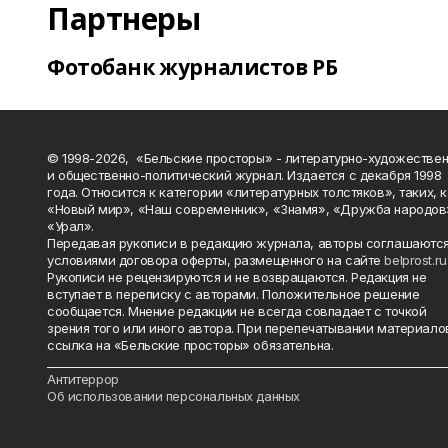
Партнеры
Фотобанк журналистов РБ
© 1998-2026, «Бельские просторы» - литературно-художестве
и общественно-политический журнал. Издается с декабря 1998
года. Относится к категории «литературных толстяков», таких, 
«Новый мир», «Наш современник», «Знамя», «Дружба народов
«Урал».
Передавая рукописи в редакцию журнала, авторы соглашаются
условиями договора оферты, размещенного на сайте
belprost.ru
Рукописи не рецензируются и не возвращаются. Редакция не
вступает в переписку с авторами. Положительное решение
сообщается. Мнение редакции не всегда совпадает с точкой
зрения того или иного автора. При перепечатывании материало
ссылка на «Бельские просторы» обязательна.
_______________________________________________________________________
Антитеррор
Об использовании персональных данных