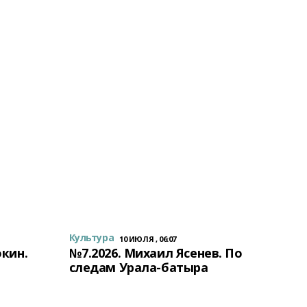
Культура
10 ИЮЛЯ , 06:07
окин.
№7.2026. Михаил Ясенев. По
следам Урала-батыра