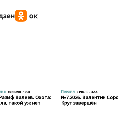
ика
Поэзия
10 ИЮЛЯ , 12:58
8 ИЮЛЯ , 06:54
 Разиф Валеев. Охота:
№7.2026. Валентин Сор
ла, такой уж нет
Круг завершён