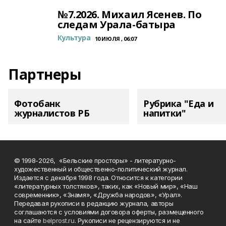
№7.2026. Михаил Ясенев. По
следам Урала-батыра
Культура
10 ИЮЛЯ , 06:07
Партнеры
Фотобанк
Рубрика "Еда и
журналистов РБ
напитки"
© 1998-2026, «Бельские просторы» - литературно-
художественный и общественно-политический журнал.
Издается с декабря 1998 года. Относится к категории
«литературных толстяков», таких, как «Новый мир», «Наш
современник», «Знамя», «Дружба народов», «Урал».
Передавая рукописи в редакцию журнала, авторы
соглашаются с условиями договора оферты, размещенного
на сайте
belprost.ru
. Рукописи не рецензируются и не