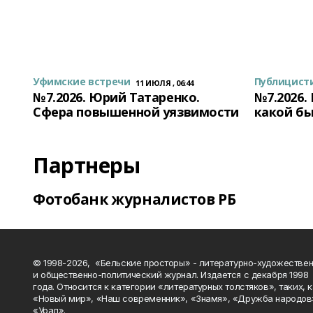
Уфимские встречи
Публицист
11 ИЮЛЯ , 06:44
№7.2026. Юрий Татаренко.
№7.2026.
Сфера повышенной уязвимости
какой бы
Партнеры
Фотобанк журналистов РБ
© 1998-2026, «Бельские просторы» - литературно-художестве
и общественно-политический журнал. Издается с декабря 1998
года. Относится к категории «литературных толстяков», таких, 
«Новый мир», «Наш современник», «Знамя», «Дружба народов
«Урал».