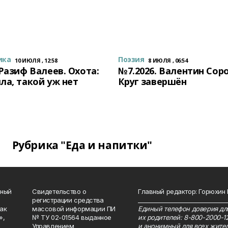
ика
Поэзия
10 ИЮЛЯ , 12:58
8 ИЮЛЯ , 06:54
 Разиф Валеев. Охота:
№7.2026. Валентин Сор
ла, такой уж нет
Круг завершён
Рубрика "Еда и напитки"
нный
Свидетельство о
Главный редактор: Горюхин
регистрации средства
_______________________________
как
массовой информации ПИ
Единый телефон доверия для
»,
№ ТУ 02-01564 выданное
их родителей: 8-800-2000-1
Управлением
и анонимный для всех жител