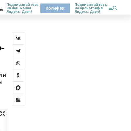
Подписывайтесь
Подписывайтесь
КоРифеи
на наш канал
на Хронограф в
но
Яндекс. Дзен!
Яндекс. Дзен!
-
ля
а