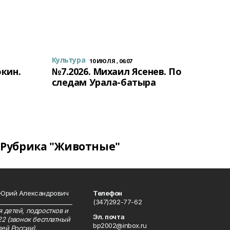
Культура
10 ИЮЛЯ , 06:07
окин.
№7.2026. Михаил Ясенев. По
следам Урала-батыра
Рубрика "Животные"
 Юрий Александрович
Телефон
__________________________
(347)292-77-62
 детей, подростков и
Эл. почта
22 (звонок бесплатный
bp2002@inbox.ru
ей России).