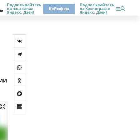
Подписывайтесь
Подписывайтесь
КоРифеи
на наш канал
на Хронограф в
но
Яндекс. Дзен!
Яндекс. Дзен!
рии