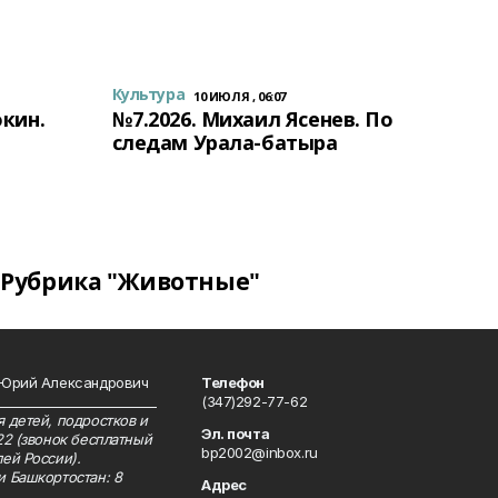
Культура
10 ИЮЛЯ , 06:07
окин.
№7.2026. Михаил Ясенев. По
следам Урала-батыра
Рубрика "Животные"
 Юрий Александрович
Телефон
__________________________
(347)292-77-62
 детей, подростков и
Эл. почта
22 (звонок бесплатный
bp2002@inbox.ru
ей России).
и Башкортостан: 8
Адрес