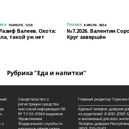
ика
Поэзия
10 ИЮЛЯ , 12:58
8 ИЮЛЯ , 06:54
 Разиф Валеев. Охота:
№7.2026. Валентин Сор
ла, такой уж нет
Круг завершён
Рубрика "Еда и напитки"
нный
Свидетельство о
Главный редактор: Горюхин
регистрации средства
_______________________________
как
массовой информации ПИ
Единый телефон доверия для
»,
№ ТУ 02-01564 выданное
их родителей: 8-800-2000-1
Управлением
и анонимный для всех жител
 с
Федеральной службы по
Телефон доверия Республик
.
надзору в сфере связи,
(800) 700-01-83.