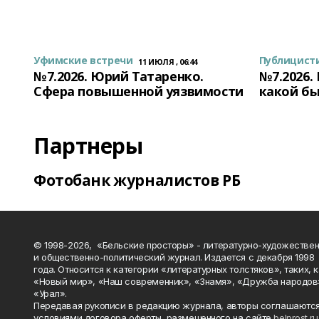
Уфимские встречи
Публицист
11 ИЮЛЯ , 06:44
№7.2026. Юрий Татаренко.
№7.2026.
Сфера повышенной уязвимости
какой бы
Партнеры
Фотобанк журналистов РБ
© 1998-2026, «Бельские просторы» - литературно-художестве
и общественно-политический журнал. Издается с декабря 1998
года. Относится к категории «литературных толстяков», таких, 
«Новый мир», «Наш современник», «Знамя», «Дружба народов
«Урал».
Передавая рукописи в редакцию журнала, авторы соглашаются
условиями договора оферты, размещенного на сайте
belprost.ru